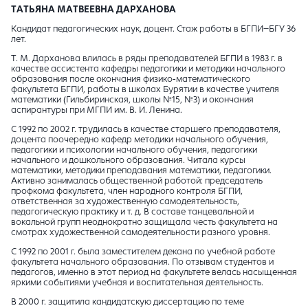
ТАТЬЯНА МАТВЕЕВНА ДАРХАНОВА
Кандидат педагогических наук, доцент. Стаж работы в БГПИ–БГУ 36
лет.
Т. М. Дарханова влилась в ряды преподавателей БГПИ в 1983 г. в
качестве ассистента кафедры педагогики и методики начального
образования после окончания физико-математического
факультета БГПИ, работы в школах Бурятии в качестве учителя
математики (Гильбиринская, школы №15, №3) и окончания
аспирантуры при МГПИ им. В. И. Ленина.
С 1992 по 2002 г. трудилась в качестве старшего преподавателя,
доцента поочередно кафедр методики начального обучения,
педагогики и психологии начального обучения, педагогики
начального и дошкольного образования. Читала курсы
математики, методики преподавания математики, педагогики.
Активно занималась общественной работой: председатель
профкома факультета, член народного контроля БГПИ,
ответственная за художественную самодеятельность,
педагогическую практику и т. д. В составе танцевальной и
вокальной групп неоднократно защищала честь факультета на
смотрах художественной самодеятельности разного уровня.
С 1992 по 2001 г. была заместителем декана по учебной работе
факультета начального образования. По отзывам студентов и
педагогов, именно в этот период на факультете велась насыщенная
яркими событиями учебная и воспитательная деятельность.
В 2000 г. защитила кандидатскую диссертацию по теме