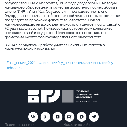
государственный университет, на кафедру педагогики и методики
начального образования, в качестве ассистента после работы в
школе № 49 г. Улан-Удэ. Осуществляя преподавание, Елена
Эдуардовна занималась общественной деятельностью в качестве
председателя профкома факультета, ответственной за
научноисследовательскую деятельность студентов, подготовкой к
«Студенческой весне». Пользовалась авторитетом коллектива
преподавателей и студентов. Неоднократно награждалась
грамотами Бурятского государственного университета.
В 2014 г. вернулась к работе учителя начальных классов в
лингвистической гимназии №3
#год_семьи_2024
#династиибгу_педагогическиединастиибгу
#басаевы
Приемная ректора
Новости на сайт