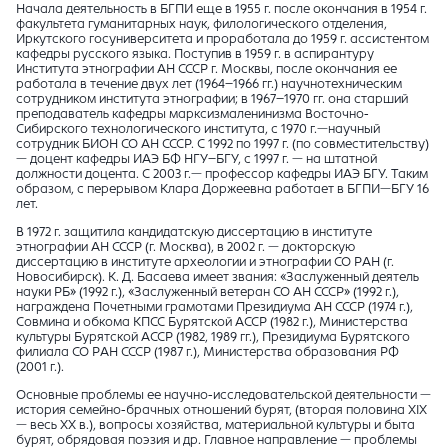
Начала деятельность в БГПИ еще в 1955 г. после окончания в 1954 г.
факультета гуманитарных наук, филологического отделения,
Иркутского госуниверситета и проработала до 1959 г. ассистентом
кафедры русского языка. Поступив в 1959 г. в аспирантуру
Института этнографии АН СССР г. Москвы, после окончания ее
работала в течение двух лет (1964–1966 гг.) научнотехническим
сотрудником института этнографии; в 1967–1970 гг. она старший
преподаватель кафедры марксизмаленинизма Восточно-
Сибирского технологического института, с 1970 г.—научный
сотрудник БИОН СО АН СССР. С 1992 по 1997 г. (по совместительству)
— доцент кафедры ИАЭ БФ НГУ–БГУ, с 1997 г. — на штатной
должности доцента. С 2003 г.— профессор кафедры ИАЭ БГУ. Таким
образом, с перерывом Клара Доржеевна работает в БГПИ—БГУ 16
лет.
В 1972 г. защитила кандидатскую диссертацию в институте
этнографии АН СССР (г. Москва), в 2002 г. — докторскую
диссертацию в институте археологии и этнографии СО РАН (г.
Новосибирск). К. Д. Басаева имеет звания: «Заслуженный деятель
науки РБ» (1992 г.), «Заслуженный ветеран СО АН СССР» (1992 г.),
награждена Почетными грамотами Президиума АН СССР (1974 г.),
Совмина и обкома КПСС Бурятской АССР (1982 г.), Министерства
культуры Бурятской АССР (1982, 1989 гг.), Президиума Бурятского
филиала СО РАН СССР (1987 г.), Министерства образования РФ
(2001 г.).
Основные проблемы ее научно-исследовательской деятельности —
история семейно-брачных отношений бурят, (вторая половина ХIХ
— весь ХХ в.), вопросы хозяйства, материальной культуры и быта
бурят, обрядовая поэзия и др. Главное направление — проблемы