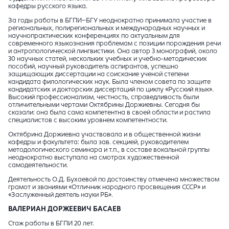
кафедры русского языка.
За годы работы в БГПИ–БГУ неоднократно принимала участие в
региональных, полирегиональных и международных научных и
научнопрактических конференциях по актуальным для
современного языкознания проблемам с позиции порождения речи
и антропологической лингвистики. Она автор 3 монографий, около
30 научных статей, нескольких учебных и учебно-методических
пособий, научный руководитель аспирантов, успешно
защищающих диссертации на соискание ученой степени
кандидата филологических наук. Была членом совета по защите
кандидатских и докторских диссертаций по циклу «Русский язык».
Высокий профессионализм, честность, справедливость были
отличительными чертами Октябрины Доржиевны. Сегодня бы
сказали: она была сама компетентна в своей области и растила
специалистов с высоким уровнем компетентности.
Октябрина Доржиевна участвовала и в общественной жизни
кафедры и факультета: была зав. секцией, руководителем
методологического семинара и т.п., в составе вокальной группы
неоднократно выступала на смотрах художественной
самодеятельности.
Деятельность О.Д. Бухаевой по достоинству отмечена множеством
грамот и званиями «Отличник народного просвещения СССР» и
«Заслуженный деятель науки РБ».
ВАЛЕРИАН ДОРЖЕЕВИЧ БАСАЕВ
Стаж работы в БГПИ 20 лет.