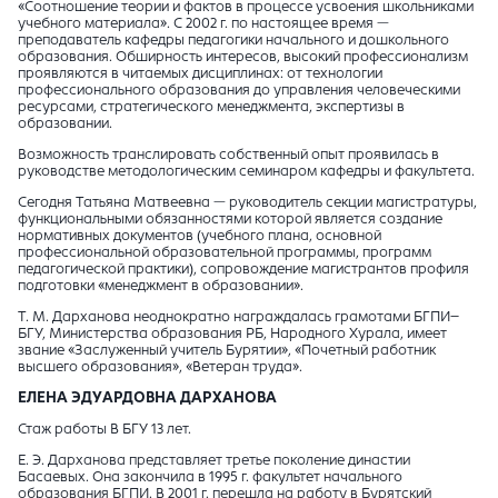
«Соотношение теории и фактов в процессе усвоения школьниками
учебного материала». С 2002 г. по настоящее время —
преподаватель кафедры педагогики начального и дошкольного
образования. Обширность интересов, высокий профессионализм
проявляются в читаемых дисциплинах: от технологии
профессионального образования до управления человеческими
ресурсами, стратегического менеджмента, экспертизы в
образовании.
Возможность транслировать собственный опыт проявилась в
руководстве методологическим семинаром кафедры и факультета.
Сегодня Татьяна Матвеевна — руководитель секции магистратуры,
функциональными обязанностями которой является создание
нормативных документов (учебного плана, основной
профессиональной образовательной программы, программ
педагогической практики), сопровождение магистрантов профиля
подготовки «менеджмент в образовании».
Т. М. Дарханова неоднократно награждалась грамотами БГПИ–
БГУ, Министерства образования РБ, Народного Хурала, имеет
звание «Заслуженный учитель Бурятии», «Почетный работник
высшего образования», «Ветеран труда».
ЕЛЕНА ЭДУАРДОВНА ДАРХАНОВА
Стаж работы В БГУ 13 лет.
Е. Э. Дарханова представляет третье поколение династии
Басаевых. Она закончила в 1995 г. факультет начального
образования БГПИ. В 2001 г. перешла на работу в Бурятский