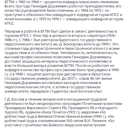
БГПИ: с 1961 по 1964 г.—доцентом кафедры марксизма-ленинизма.
Всего три года Геннадий Доржеевич работал преподавателем, его
качества руководителя были отмечены, и с 1964 по 1972 г. он
приступил к обязанностям заведующего кафедрой истории КПСС и
политэкономии, а с 1973 по 1976 г.— заведующего кафедрой истории
КПСС.
Перерыв в работе в БГПИ был сделан в связи с деятельностью в
горкоме КПСС г. Улан-Удэ в должности второго секретаря (1976–
1986 гг.). С 1986 г. был ректором Бурятского государственного
педагогического института им. Д. Банзарова вплоть до 1993 г. Это
сложные годы доперестроечной и перестроечной эпохи со всеми
трудностями и особенностями. Человечность, интеллигентность,
высокий профессионализм позволили Геннадию Доржеевичу
достойно защищать интересы педагогического коллектива и
внести большой вклад в развитие БГПИ. После он работает на
кафедре в качестве профессора (звание было присуждено в 1990
г.), а в 1998 г. защитил докторскую диссертацию в Иркутском
государственном университете. До 2017 г., отдав 46 лет жизни,
Геннадий Доржеевич воспитывал молодое поколение в
педагогическом институте, а затем в государственном
университете, передавая студентам свой богатый опыт.
Г.Д. Басаев в течение интересной и насыщенной трудовой
деятельности был неоднократно награжден Почетными грамотами
Президиума Верховного Совета РБ, Президента РБ и Народного
Хурала РБ, орденом «Знак Почета» (1972 г.), медалями «За
доблестный труд в Великой Отечественной войне» (1995 г.), «За
доблестный труд в ознаменование 100-летия В.И. Ленина», «За
участие в строительстве Байкало-Амурской магистрали».