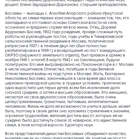
Татьяна Матвеевна Дарханова, кандидат педагогических наук,
доцент; Елена Эдуардовна Дарханова, старший преподаватель.
Басаевы — выходцы с. Алзобей Аларского района Иркутской
области, из семьи первых комсомольцев — коммунистов, тех, кто
закладывал и отстаивал основы Советской власти на селе,
осознанно и преданно служил ей всю жизнь. Отец, Доржей
Арданович Басаев, 1902 года рождения, пройдя сложный путь
работы на руководящих постах, годы учебы в Тимирязевской
сельскохозяйственной академии в Москве, политической
репрессии в 1937 г. в течение двух лет (был полностью
реабилитирован в 1939 г.) и возвращения на пост заведующего
ОКРЗО (окружного земельного отдела), был призван в армию в
ноябре 1941 г. и погиб 8 марта 1942 г. на Смоленщине, будучи
политруком. Его имя выгравировано на Поклонной горе в г. Москве
в числе защитников Отечества, погибших в годы Великой
Отечественной войны на подступах к Москве. Мать, Екатерина
Николаевна Басаева, закончившая в свое время два класса
церковно-приходской школы, в трудных условиях, практически
одна вырастила шестерых детей, всем без исключения дала
сначала среднее, а затем и высшее образование. Эта женщина,
несмотря на свое двухклассное образование, была очень
целеустремленным, грамотным, пытливым, интеллигентным
человеком. Жизнь не дала ей возможности учиться дальше, может
быть, поэтому в своих детях она заложила стремление к знаниям,
огромное трудолюбие, желание достичь высот, которых ей не
суждено было достигнуть самой. И, наверное, это единственная
семья, в лоне которой взросло 3 доктора наук.
Всех представителей династии Басаевых объединяют качества,
выделявшие их из среды преподавателей. Их занятия не просто