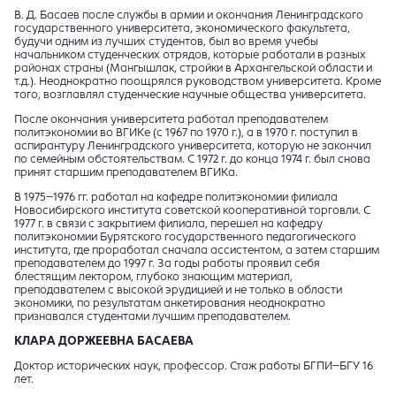
В. Д. Басаев после службы в армии и окончания Ленинградского
государственного университета, экономического факультета,
будучи одним из лучших студентов, был во время учебы
начальником студенческих отрядов, которые работали в разных
районах страны (Мангышлак, стройки в Архангельской области и
т.д.). Неоднократно поощрялся руководством университета. Кроме
того, возглавлял студенческие научные общества университета.
После окончания университета работал преподавателем
политэкономии во ВГИКе (с 1967 по 1970 г.), а в 1970 г. поступил в
аспирантуру Ленинградского университета, которую не закончил
по семейным обстоятельствам. С 1972 г. до конца 1974 г. был снова
принят старшим преподавателем ВГИКа.
В 1975–1976 гг. работал на кафедре политэкономии филиала
Новосибирского института советской кооперативной торговли. С
1977 г. в связи с закрытием филиала, перешел на кафедру
политэкономии Бурятского государственного педагогического
института, где проработал сначала ассистентом, а затем старшим
преподавателем до 1997 г. За годы работы проявил себя
блестящим лектором, глубоко знающим материал,
преподавателем с высокой эрудицией и не только в области
экономики, по результатам анкетирования неоднократно
признавался студентами лучшим преподавателем.
КЛАРА ДОРЖЕЕВНА БАСАЕВА
Доктор исторических наук, профессор. Стаж работы БГПИ–БГУ 16
лет.