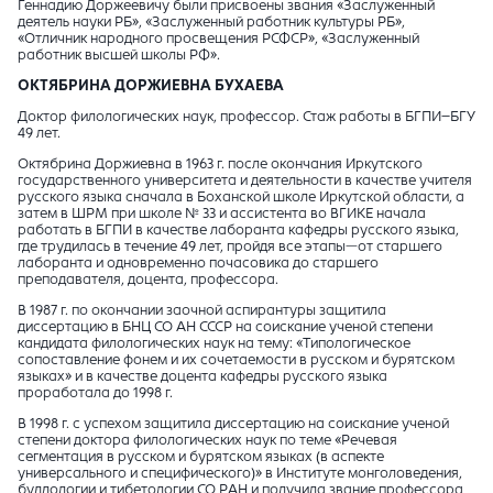
Геннадию Доржеевичу были присвоены звания «Заслуженный
деятель науки РБ», «Заслуженный работник культуры РБ»,
«Отличник народного просвещения РСФСР», «Заслуженный
работник высшей школы РФ».
ОКТЯБРИНА ДОРЖИЕВНА БУХАЕВА
Доктор филологических наук, профессор. Стаж работы в БГПИ–БГУ
49 лет.
Октябрина Доржиевна в 1963 г. после окончания Иркутского
государственного университета и деятельности в качестве учителя
русского языка сначала в Боханской школе Иркутской области, а
затем в ШРМ при школе № 33 и ассистента во ВГИКЕ начала
работать в БГПИ в качестве лаборанта кафедры русского языка,
где трудилась в течение 49 лет, пройдя все этапы—от старшего
лаборанта и одновременно почасовика до старшего
преподавателя, доцента, профессора.
В 1987 г. по окончании заочной аспирантуры защитила
диссертацию в БНЦ СО АН СССР на соискание ученой степени
кандидата филологических наук на тему: «Типологическое
сопоставление фонем и их сочетаемости в русском и бурятском
языках» и в качестве доцента кафедры русского языка
проработала до 1998 г.
В 1998 г. с успехом защитила диссертацию на соискание ученой
степени доктора филологических наук по теме «Речевая
сегментация в русском и бурятском языках (в аспекте
универсального и специфического)» в Институте монголоведения,
буддологии и тибетологии СО РАН и получила звание профессора