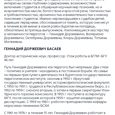
интересны своим глубоким содержанием, возможностями
включения студентов в обширный научный мир познания, но и
искрометностью мысли, богатством и красотой речи, тактичностью
и требовательностью, ироничностью и внимательностью к новому
поколению студентов. Именно неравнодушием к судьбам детей,
сидевших перед ними, обосновывается память, которую они несут
в течение всей жизни: в какой район Бурятии ни попадешь,
обязательно встретишь выпускников, поклоняющихся мастерству
и человечности педагогов — Геннадия Доржеевича, Валериана
Доржеевича, Октябрины Доржиевны, Клары Доржеевны, Татьяны
Матвеевны.
ГЕННАДИЙ ДОРЖЕЕВИЧ БАСАЕВ
Доктор исторических наук, профессор. Стаж работы в БГПИ–БГУ
46 лет.
Путь Геннадия Доржеевича как педагога был непрямым. Две стези
—политика и учителя—находились в постоянной борьбе. Из семьи
он первым приступил к деятельности в Бурятском государственном
педагогическом институте, окончив в 1950 г. Иркутский
государственный университет, историкофилологический факультет.
С 1950 по 1951 г. трудился в Республиканском лекционном бюро, а с
1952 по 1959 г. сначала вторым, а затем и первым секретарем Улан-
Удэнского горкома комсомола. В 1955 г. поступил в аспирантуру
МГУ, после окончания которой в 1959 г. защитил кандидатскую
диссертацию. С 1959 по 1961 г. работал преподавателем кафедры
марксизма-ленинизма БСХИ.
С 1961 по 1976 г. в течение 15 лет, Геннадий Доржеевич работает в