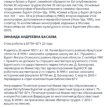
семьи и брака у бурят, семейной обрядности. Ею опубликовано
более 30 научных трудов (более 70 авторских листов). Основные
труды: монографии «Преобразования в семейно-брачных
отношениях бурят» (Улан-Удэ, 1974), «Семья и брак у бурят (вторая
пол. XIX — нач. XX в.)» (Новосибирск,1980); второе издание этой
монографии, дополненное и переработанное (Улан-Удэ, 1991), она
соавтор 10 коллективных монографий, изданных в Москве,
Новосибирске, «Историко-культурного атласа Бурятии» (Москва,
2001).
ЗИНАИДА АНДРЕЕВНА БАСАЕВА
Стаж работы в БГПИ–БГУ 22 года.
Родилась 20 июня 1957 г. в с. М. Ручей Братского района Иркутской
области. В 1974 г. закончила среднюю школу им. А.С. Пушкина с.
Бурят-Янгуты Осинского района Иркутской области. С октября 1991
г. принята на должность старшего инспектора в/учетного стола
Бурятского государственного пединститута им. Д. Банзарова
переводом из Министерства здравоохранения БурАССР, где
работала инспектором 2-го отдела. В 1995 г. заочно окончила
исторический факультет БГПИ им. Д. Банзарова. С марта 2005 г.
переведена в отдел комплектации библиотеки БГУ.
Награждена Почетной грамотой Министерства образования и
науки Республики Бурятия за добросовестный труд и в связи с 75-
летием БГПИ–БГУ, Почетной грамотой Министерства образования
и науки Российской Федерации за многолетний добросовестный
труд. В 2008 г. ей присвоено звание «Ветеран труда». С 2012 г.
вышла на пенсию.