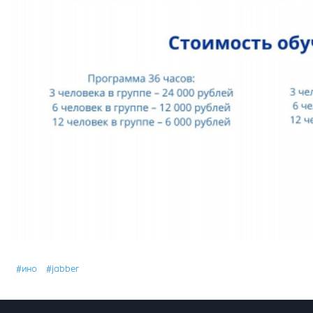
#ино
#jabber