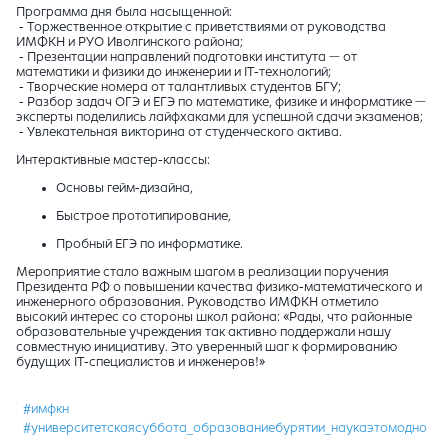
Программа дня была насыщенной:
- Торжественное открытие с приветствиями от руководства
ИМФКН и РУО Иволгинского района;
-
Презентации направлений подготовки института — от
математики и физики до инженерии и IT-технологий;
-
Творческие номера от талантливых студентов БГУ;
-
Разбор задач ОГЭ и ЕГЭ по математике, физике и информатике —
эксперты поделились лайфхаками для успешной сдачи экзаменов;
- Увлекательная викторина от студенческого актива.
Интерактивные мастер-классы:
Основы гейм-дизайна,
Быстрое прототипирование,
Пробный ЕГЭ по информатике.
Мероприятие стало важным шагом в реализации поручения
Президента РФ о повышении качества физико-математического и
инженерного образования. Руководство ИМФКН отметило
высокий интерес со стороны школ района: «Рады, что районные
образовательные учреждения так активно поддержали нашу
совместную инициативу. Это уверенный шаг к формированию
будущих IT-специалистов и инженеров!»
#имфкн
#университетскаясуббота_образованиебурятии_наукаэтомодно