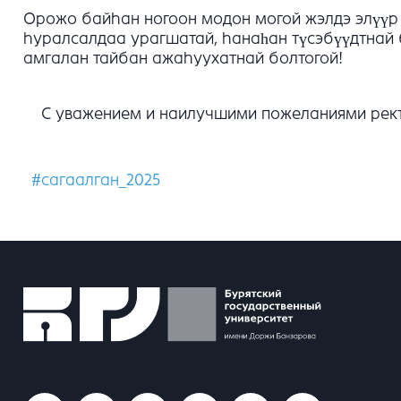
Орожо байhан ногоон модон могой жэлдэ элүүр э
hуралсалдаа урагшатай, hанаһан түсэбүүдтнай б
амгалан тайбан ажаhуухатнай болтогой!
С уважением и наилучшими пожеланиями ректо
#сагаалган_2025