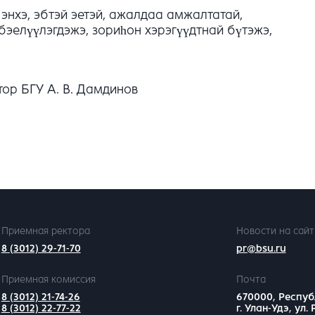
нхэ, эбтэй эетэй, ажалдаа амжалтатай,
эелүүлэгдэжэ, зориһон хэрэгүүдтнай бүтэжэ,
р БГУ А. В. Дамдинов
Приемная ректора
Новости на сайт
8 (3012) 29-71-70
pr@bsu.ru
Приемная комиссия
Почта
8 (3012) 21-74-26
670000, Респуб
8 (3012) 22-77-22
г. Улан-Удэ, ул.