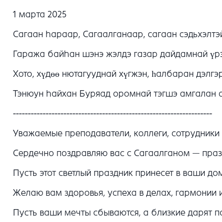
1 марта 2025
Сагаан hараар, Сагаалганаар, сагаан сэдьхэлтэ
Гаража байhан шэнэ жэлдэ газар дайдамнай үрэ
Хото, хүдөө нютагууднай хүгжэн, һалбаран дэлгэр
Тэнюyн hайхан Буряaд оромнай тэгшэ амгалан а
-------------------------------------------------------------------
Уважаемые преподаватели, коллеги, сотрудники 
Сердечно поздравляю вас с Сагаалганом — праз
Пусть этот светлый праздник принесет в ваши до
Желаю вам здоровья, успеха в делах, гармонии 
Пусть ваши мечты сбываются, а близкие дарят п