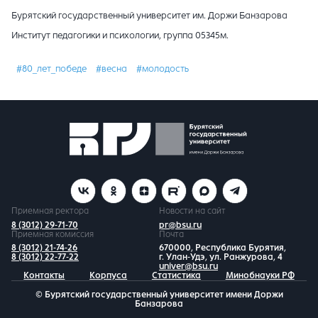
Бурятский государственный университет им. Доржи Банзарова
Институт педагогики и психологии, группа 05345м.
#80_лет_победе
#весна
#молодость
Приемная ректора
Новости на сайт
8 (3012) 29-71-70
pr@bsu.ru
Приемная комиссия
Почта
8 (3012) 21-74-26
670000, Республика Бурятия,
8 (3012) 22-77-22
г. Улан-Удэ, ул. Ранжурова, 4
univer@bsu.ru
Контакты
Корпуса
Статистика
Минобнауки РФ
© Бурятский государственный университет имени Доржи
Банзарова