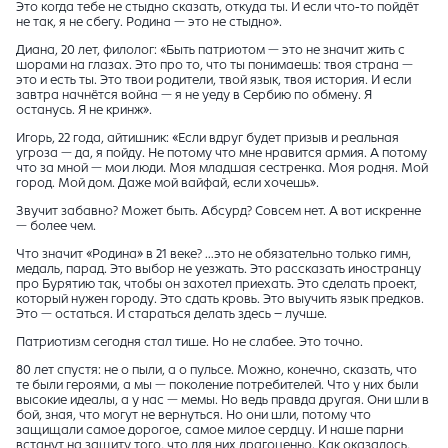
Это когда тебе не стыдно сказать, откуда ты. И если что-то пойдёт
не так, я не сбегу. Родина — это не стыдно».
Диана, 20 лет, филолог: «Быть патриотом — это не значит жить с
шорами на глазах. Это про то, что ты понимаешь: твоя страна —
это и есть ты. Это твои родители, твой язык, твоя история. И если
завтра начнётся война — я не уеду в Сербию по обмену. Я
останусь. Я не кринж».
Игорь, 22 года, айтишник: «Если вдруг будет призыв и реальная
угроза — да, я пойду. Не потому что мне нравится армия. А потому
что за мной — мои люди. Моя младшая сестренка. Моя родня. Мой
город. Мой дом. Даже мой вайфай, если хочешь».
Звучит забавно? Может быть. Абсурд? Совсем нет. А вот искренне
— более чем.
Что значит «Родина» в 21 веке? …это не обязательно только гимн,
медаль, парад. Это выбор не уезжать. Это рассказать иностранцу
про Бурятию так, чтобы он захотел приехать. Это сделать проект,
который нужен городу. Это сдать кровь. Это выучить язык предков.
Это — остаться. И стараться делать здесь – лучше.
Патриотизм сегодня стал тише. Но не слабее. Это точно.
80 лет спустя: не о пыли, а о пульсе. Можно, конечно, сказать, что
те были героями, а мы — поколение потребителей. Что у них были
высокие идеалы, а у нас — мемы. Но ведь правда другая. Они шли в
бой, зная, что могут не вернуться. Но они шли, потому что
защищали самое дорогое, самое милое сердцу. И наше парни
встанут на защиту того, что для них драгоценно. Как оказалось,