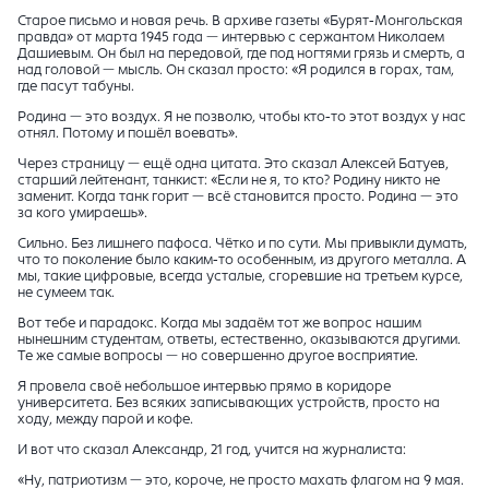
Старое письмо и новая речь. В архиве газеты «Бурят-Монгольская
правда» от марта 1945 года — интервью с сержантом Николаем
Дашиевым. Он был на передовой, где под ногтями грязь и смерть, а
над головой — мысль. Он сказал просто: «Я родился в горах, там,
где пасут табуны.
Родина — это воздух. Я не позволю, чтобы кто-то этот воздух у нас
отнял. Потому и пошёл воевать».
Через страницу — ещё одна цитата. Это сказал Алексей Батуев,
старший лейтенант, танкист: «Если не я, то кто? Родину никто не
заменит. Когда танк горит — всё становится просто. Родина — это
за кого умираешь».
Сильно. Без лишнего пафоса. Чётко и по сути. Мы привыкли думать,
что то поколение было каким-то особенным, из другого металла. А
мы, такие цифровые, всегда усталые, сгоревшие на третьем курсе,
не сумеем так.
Вот тебе и парадокс. Когда мы задаём тот же вопрос нашим
нынешним студентам, ответы, естественно, оказываются другими.
Те же самые вопросы — но совершенно другое восприятие.
Я провела своё небольшое интервью прямо в коридоре
университета. Без всяких записывающих устройств, просто на
ходу, между парой и кофе.
И вот что сказал Александр, 21 год, учится на журналиста:
«Ну, патриотизм — это, короче, не просто махать флагом на 9 мая.