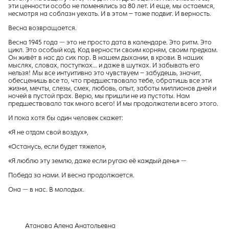
эти ценности особо не поменялись за 80 лет. И еще, мы остаемся,
несмотря на соблазн уехать. И в этом – тоже подвиг. И верность.
Весна возвращается.
Весна 1945 года — это не просто дата в календаре. Это ритм. Это
цикл. Это особый код. Код верности своим корням, своим предкам.
Он живёт в нас до сих пор. В нашем дыхании, в крови. В наших
мыслях, словах, поступках… и даже в шутках. И забывать его
нельзя! Мы все интуитивно это чувствуем – забудешь, значит,
обесценишь все то, что предшествовало тебе, обратишь все эти
жизни, мечты, слезы, смех, любовь, опыт, заботы миллионов дней и
ночей в пустой прах. Верю, мы пришли не из пустоты. Нам
предшествовало так много всего! И мы продолжатели всего этого.
И пока хотя бы один человек скажет:
«Я не отдам свой воздух»,
«Останусь, если будет тяжело»,
«Я люблю эту землю, даже если ругаю её каждый день» —
Победа за нами. И весна продолжается.
Она — в нас. В молодых.
Атанова Алена Анатольевна