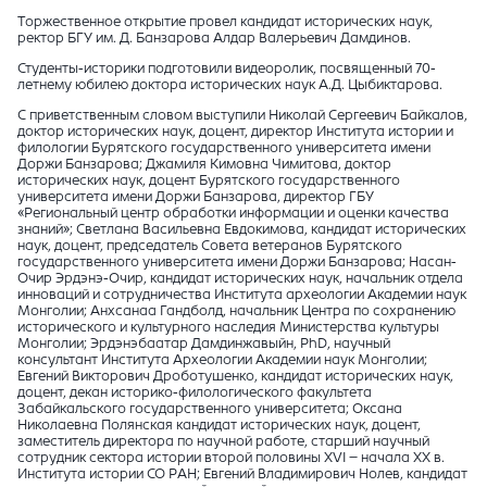
Торжественное открытие провел кандидат исторических наук,
ректор БГУ им. Д. Банзарова Алдар Валерьевич Дамдинов.
Студенты-историки подготовили видеоролик, посвященный 70-
летнему юбилею доктора исторических наук А.Д. Цыбиктарова.
С приветственным словом выступили
Николай Сергеевич Байкалов,
доктор исторических наук, доцент, директор Института истории и
филологии Бурятского государственного университета имени
Доржи Банзарова; Джамиля Кимовна Чимитова, доктор
исторических наук, доцент Бурятского государственного
университета имени Доржи Банзарова, директор ГБУ
«Региональный центр обработки информации и оценки качества
знаний»; Светлана Васильевна Евдокимова, кандидат исторических
наук, доцент, председатель Совета ветеранов Бурятского
государственного университета имени Доржи Банзарова; Насан-
Очир Эрдэнэ-Очир, кандидат исторических наук, начальник отдела
инноваций и сотрудничества Института археологии Академии наук
Монголии; Анхсанаа Гандболд, начальник Центра по сохранению
исторического и культурного наследия Министерства культуры
Монголии; Эрдэнэбаатар Дамдинжавыйн, PhD, научный
консультант Института Археологии Академии наук Монголии;
Евгений Викторович Дроботушенко, кандидат исторических наук,
доцент, декан историко-филологического факультета
Забайкальского государственного университета; Оксана
Николаевна Полянская кандидат исторических наук, доцент,
заместитель директора по научной работе, старший научный
сотрудник сектора истории второй половины XVI – начала XX в.
Института истории СО РАН; Евгений Владимирович Нолев, кандидат