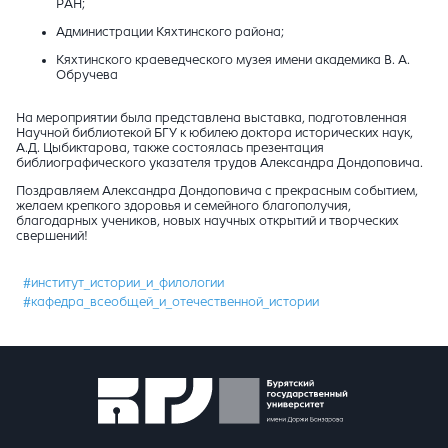
РАН
;
Администрации Кяхтинского района;
Кяхтинского краеведческого музея имени академика В. А.
Обручева
На мероприятии была представлена выставка, подготовленная
Научной библиотекой БГУ к юбилею доктора исторических наук,
А.Д. Цыбиктарова, также состоялась презентация
библиографического указателя трудов Александра Дондоповича.
Поздравляем Александра Дондоповича с прекрасным событием,
желаем крепкого здоровья и семейного благополучия,
благодарных учеников, новых научных открытий и творческих
свершений!
#институт_истории_и_филологии
#кафедра_всеобщей_и_отечественной_истории