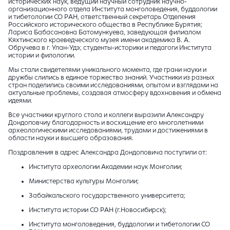
исторических наук, ведущий научный сотрудник научно-
организационного отдела
Института монголоведения, буддологии
и тибетологии СО РАН
, ответственный секретарь Отделения
Российского исторического общества в Республике Бурятия;
Лариса Бабасановна Батомункуева, заведующая филиалом
Кяхтинского краеведческого музея имени академика В. А.
Обручева в г. Улан-Удэ; студенты-историки и педагоги Института
истории и филологии.
Мы стали свидетелями уникального момента, где грани науки и
дружбы слились в единое торжество знаний. Участники из разных
стран поделились своими исследованиями, опытом и взглядами на
актуальные проблемы, создавая атмосферу вдохновения и обмена
идеями.
Все участники круглого стола и коллеги выразили Александру
Дондоповчиу благодарность и восхищение его многолетними
археологическими исследованиями, трудами и достижениями в
области науки и высшего образования.
Поздравления в адрес Александра Дондоповича поступили от:
Института археологии Академии наук Монголии;
Министерства культуры Монголии;
Забайкальского государственного университета;
Института истории СО РАН (г.Новосибирск);
Института монголоведения, буддологии и тибетологии СО