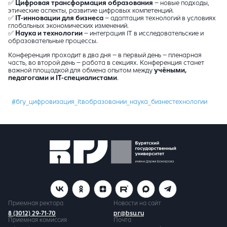
✅
Цифровая трансформация образования
– новые подходы,
этические аспекты, развитие цифровых компетенций.
✅
IT-инновации для бизнеса
– адаптация технологий в условиях
глобальных экономических изменений.
✅
Наука и технологии
– интеграция IT в исследовательские и
образовательные процессы.
Конференция проходит в два дня – в первый день – пленарная
часть, во второй день – работа в секциях. Конференция станет
важной площадкой для обмена опытом между
учёными,
педагогами и IT-специалистами
.
#бгу_цифровизация_itвобразовании_наука_бизнестехнологии
Приемная ректора
Новости на сайт
8 (3012) 29-71-70
pr@bsu.ru
Приемная комиссия
Почта