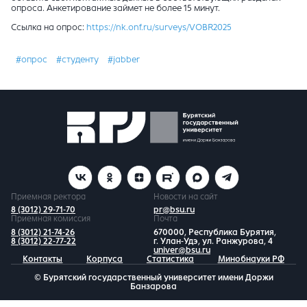
опроса. Анкетирование займет не более 15 минут.
Ссылка на опрос:
https://nk.onf.ru/surveys/VOBR2025
#опрос
#студенту
#jabber
Приемная ректора
Новости на сайт
8 (3012) 29-71-70
pr@bsu.ru
Приемная комиссия
Почта
8 (3012) 21-74-26
670000, Республика Бурятия,
8 (3012) 22-77-22
г. Улан-Удэ, ул. Ранжурова, 4
univer@bsu.ru
Контакты
Корпуса
Статистика
Минобнауки РФ
© Бурятский государственный университет имени Доржи
Банзарова