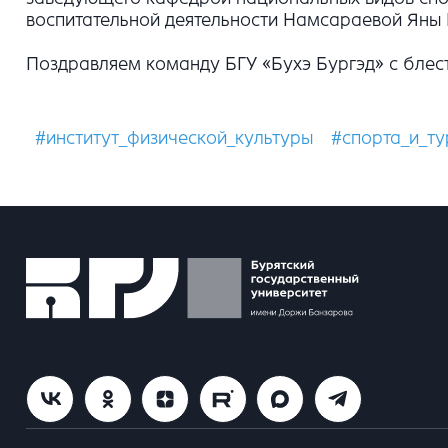
воспитательной деятельности Намсараевой Яны
Поздравляем команду БГУ «Бухэ Бургэд» с блес
#институт_физической_культуры
#спорта_и_т