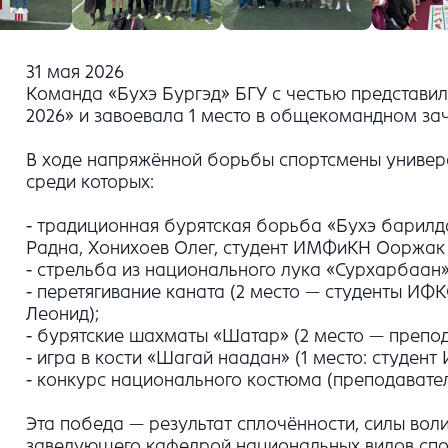
31 мая 2026
Команда «Бухэ Бургэд» БГУ с честью представил
2026» и завоевала 1 место в общекомандном зач
В ходе напряжённой борьбы спортсмены универс
среди которых:
- традиционная бурятская борьба «Бухэ барилд
Радна, Хонихоев Олег, студент ИМФиКН Ооржак 
- стрельба из национального лука «Сурхарбаан»
- перетягивание каната (2 место — студенты ИФ
Леонид);
- бурятские шахматы «Шатар» (2 место — препо
- игра в кости «Шагай наадан» (1 место: студен
- конкурс национального костюма (преподавател
Эта победа — результат сплочённости, силы воли
заведующего кафедрой национальных видов спор