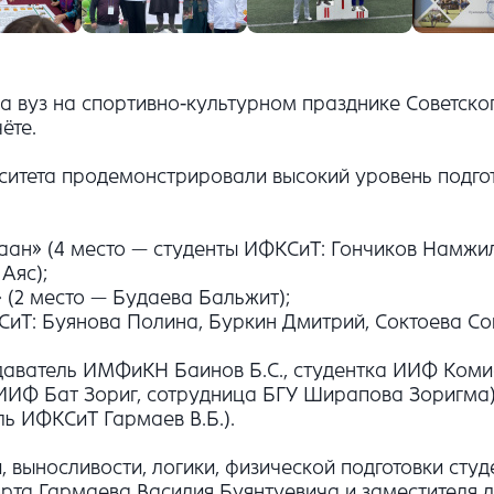
а вуз на спортивно-культурном празднике Советско
ёте.
итета продемонстрировали высокий уровень подгот
аан» (4 место — студенты ИФКСиТ: Гончиков Намжи
Аяс);
 (2 место — Будаева Бальжит);
КСиТ: Буянова Полина, Буркин Дмитрий, Соктоева Со
даватель ИМФиКН Баинов Б.С., студентка ИИФ Коми
т ИИФ Бат Зориг, сотрудница БГУ Ширапова Зоригма)
ь ИФКСиТ Гармаев В.Б.).
, выносливости, логики, физической подготовки сту
та Гармаева Василия Буянтуевича и заместителя 