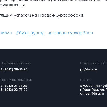
 Николаевны.
тящим успехом на Наадан-Сурхарбаан!!!
уризма
#бухэ_бургэд
#наадан-сурхарбаан
Приемная ректора
Новости на сайт
8 (3012) 29-71-70
pr@bsu.ru
Приемная комиссия
Почта
8 (3012) 21-74-26
670000, Респуб
8 (3012) 22-77-22
г. Улан-Удэ, ул.
univer@bsu.ru