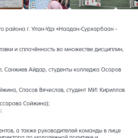
го района г. Улан-Удэ «Наадан-Сурхарбаан -
овки и сплочённость во множестве дисциплин,
л, Санжиев Айдар, студенты колледжа Осоров
йжина, Спасов Вячеслав, студент МИ: Кириллов
ссарова Сойжина);
;
дентов, а также руководителей команды в лице
директора по молодежной политике и