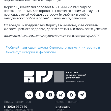
образования Российской Федерации.
Лариса Цымжитовна работает в БГПИ-БГУ с 1993 года по
настоящее время. Халхарова Л.Ц. является одним из ведущих
преподавателей кафедры, автором 16 учебных и учебно-
методических работ и более 100 научных публикаций.
От всей души поздравляем Ларису Цымжитовну с ее юбилеем!
Желаем крепкого здоровья, долгих лет жизни и творческих успехов!
Коллектив Высшей школы бурятского языка и литературы БГУ
#юбилей
#высшая_школа_бурятского_языка_и_литературы
#институт_истории_и_филологии
Приемная ректора
Новости на сайт
8 (3012) 29-71-70
pr@bsu.ru
Приемная комиссия
Почта