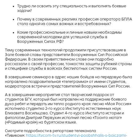
Трудно ли освоить эту специальность и выполнять боевые
задачи?
Почему в современных реалиях профессия оператора БПЛА
стала одной из самых важных и востребованных?
Какие профессиональные и личные навыки необходимы
современной молодежи для успешной службы в
Вооруженных Силах РФ?
Тему современных технологий продолжили присутствовавшие в
Зале боевой славы представители Вооруженных Сил Российской
Федерации. В своем приветственном слове они подробно
рассказали о своей профессии, тонкостях защиты рубежей страны
и специфике службы в войсках беспилотных систем России.
В завершение семинара в адрес наших бойцов на передовую была
направлена поздравительная «телеграмма» от имени студентов,
модераторов встречи и представителей Вооруженных Сил России.
А в завершении мероприятия стал творческий подарок от
студентов БГУ, который был направлен на поддержание боевого
духа ребят и передать им тепло родного края: песню «Моя Россия»
исполнила студентка 2-го курса Института естественных наук
Елизавета Васильцова. Студент 4-го курса Института истории и
филологии Дмитрий Первухин исполнил песню «Тоонто нютаг»
(«Родимый край») на бурятском языке.
Смотрите подробности в репортаже телеканала
«Тивиком»:
https://tvcom-tv.ru/studentyi-poobshhalis-s-bojczami-