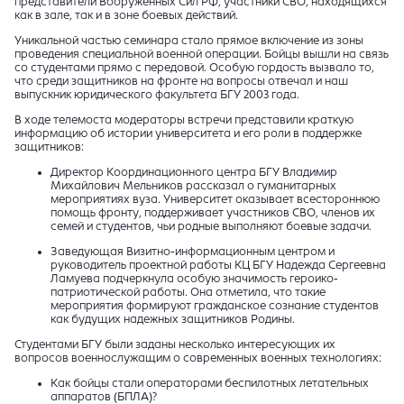
представители Вооруженных Сил РФ, участники СВО, находящихся
как в зале, так и в зоне боевых действий.
Уникальной частью семинара стало прямое включение из зоны
проведения специальной военной операции. Бойцы вышли на связь
со студентами прямо с передовой. Особую гордость вызвало то,
что среди защитников на фронте на вопросы отвечал и наш
выпускник юридического факультета БГУ 2003 года.
В ходе телемоста модераторы встречи представили краткую
информацию об истории университета и его роли в поддержке
защитников:
Директор Координационного центра БГУ Владимир
Михайлович Мельников рассказал о гуманитарных
мероприятиях вуза. Университет оказывает всестороннюю
помощь фронту, поддерживает участников СВО, членов их
семей и студентов, чьи родные выполняют боевые задачи.
Заведующая Визитно-информационным центром и
руководитель проектной работы КЦ БГУ Надежда Сергеевна
Ламуева подчеркнула особую значимость героико-
патриотической работы. Она отметила, что такие
мероприятия формируют гражданское сознание студентов
как будущих надежных защитников Родины.
Студентами БГУ были заданы несколько интересующих их
вопросов военнослужащим о современных военных технологиях:
Как бойцы стали операторами беспилотных летательных
аппаратов (БПЛА)?