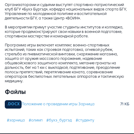
Организаторами и судьями выступят спортивно-патриотический
клуб БГУ «Бухэ Бургэд», кафедра национальных видов спорта БГУ,
Управление по молодежной политике и воспитательной
деятельности БГУ, а также Центр «ВОИН».
В мероприятии примут участие студенты институтов и колледжа,
которые продемонстрируют свои навыки в военной подготовке,
спортивном мастерстве и командной работе.
Программа игры включает комплекс военно-спортивных
испытаний, таких как строевая подготовка, огневой рубеж,
стрельба из пневматической винтовки, снаряжение магазина,
защита от оружия массового поражения, надевание
общевойскового защитного комплекта, метание гранаты на
дальность, бег на 1 км с выкладкой, подтягивание, преодоление
полосы препятствий, перетягивание каната, соревнование
операторов беспилотных летательных аппаратов и тактическую
медицину.
Файлы
Положение о проведении игры Зарница
#зарница
#олимп
#бухэ_бургэд
#студенту