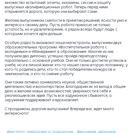
множество испытаний: зачеты, экзамены, сессии и защиту
выпускных квалификационных работ. Теперь перед ними
открывается дорога, которую они выбирают сами.
Желаем выпускникам смелости в принятии решений, ясности ума и
интереса к своему делу. Пусть работа приносит не только
усталость, но и удовлетворение, а рядом всегда будут люди, с
которыми хочется идти дальше.
Особую радость вызывают наши магистранты, выпускники двух
образовательных программ: «Воспитательная работа с
молодежью» и «Менеджмент в образовании». Многие из них
получили два диплома, успешно пройдя переподготовку
параллельно с основной учебой. Они не только достигли успехов в
учебе, но и в личной жизни: кто-то нашел свою вторую половинку, у
кого-то родились дети, кто-то стал победителем конкурсов и
чемпионатов, а кто-то сменил работу.
Они также активно занимались наукой, общественной
деятельностью и волонтерством. Благодарим их за вклад в общее
дело и желаем новых возможностей, уверенности в себе и
реализации всех идей. Пусть все задуманное сбывается, а
окружение поддерживает и вдохновляет.
С праздником, дорогие выпускники! Впереди вас ждет много
интересного!
#институт_педагогики_и_психологии
#вручение_дипломов