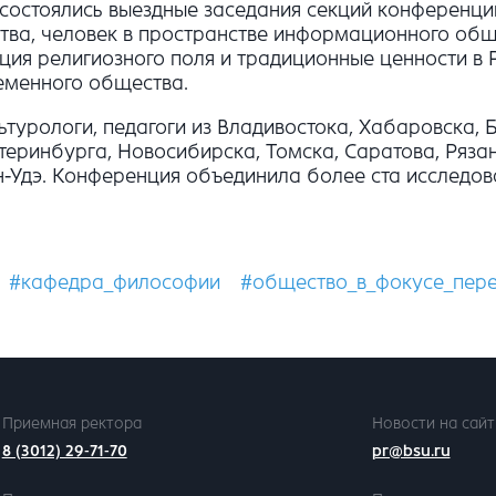
а состоялись выездные заседания секций конференц
ва, человек в пространстве информационного общ
ия религиозного поля и традиционные ценности в Р
еменного общества.
турологи, педагоги из Владивостока, Хабаровска, 
теринбурга, Новосибирска, Томска, Саратова, Рязан
-Удэ. Конференция объединила более ста исследова
#кафедра_философии
#общество_в_фокусе_пер
Приемная ректора
Новости на сайт
8 (3012) 29-71-70
pr@bsu.ru