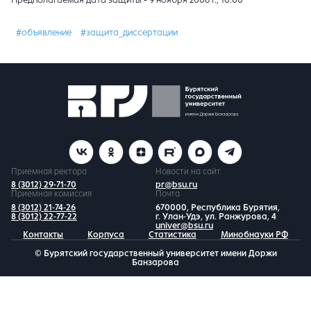
#объявление
#защита_диссертации
Приемная ректора
Новости на сайт
8 (3012) 29-71-70
pr@bsu.ru
Приемная комиссия
Почта
8 (3012) 21-74-26
670000, Республика Бурятия,
8 (3012) 22-77-22
г. Улан-Удэ, ул. Ранжурова, 4
univer@bsu.ru
Контакты
Корпуса
Статистика
Минобнауки РФ
© Бурятский государственный университет имени Доржи
Банзарова