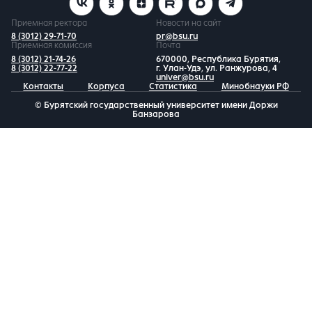
Приемная ректора
Новости на сайт
8 (3012) 29-71-70
pr@bsu.ru
Приемная комиссия
Почта
8 (3012) 21-74-26
670000, Республика Бурятия,
8 (3012) 22-77-22
г. Улан-Удэ, ул. Ранжурова, 4
univer@bsu.ru
Контакты
Корпуса
Статистика
Минобнауки РФ
© Бурятский государственный университет имени Доржи
Банзарова