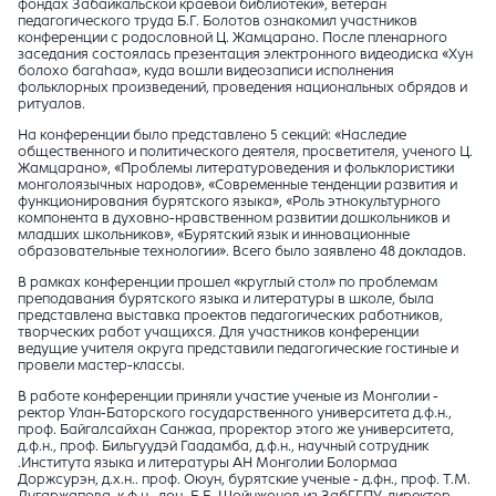
фондах Забайкальской краевой библиотеки», ветеран
педагогического труда Б.Г. Болотов ознакомил участников
конференции с родословной Ц. Жамцарано. После пленарного
заседания состоялась презентация электронного видеодиска «Хун
болохо багаhаа», куда вошли видеозаписи исполнения
фольклорных произведений, проведения национальных обрядов и
ритуалов.
На конференции было представлено 5 секций: «Наследие
общественного и политического деятеля, просветителя, ученого Ц.
Жамцарано», «Проблемы литературоведения и фольклористики
монголоязычных народов», «Современные тенденции развития и
функционирования бурятского языка», «Роль этнокультурного
компонента в духовно-нравственном развитии дошкольников и
младших школьников», «Бурятский язык и инновационные
образовательные технологии». Всего было заявлено 48 докладов.
В рамках конференции прошел «круглый стол» по проблемам
преподавания бурятского языка и литературы в школе, была
представлена выставка проектов педагогических работников,
творческих работ учащихся. Для участников конференции
ведущие учителя округа представили педагогические гостиные и
провели мастер-классы.
В работе конференции приняли участие ученые из Монголии -
ректор Улан-Баторского государственного университета д.ф.н.,
проф. Байгалсайхан Санжаа, проректор этого же университета,
д.ф.н., проф. Бильгуудэй Гаадамба, д.ф.н., научный сотрудник
.Института языка и литературы АН Монголии Болормаа
Доржсурэн, д.х.н.. проф. Оюун, бурятские ученые - д.фн., проф. Т.М.
Дугаржапова, к.ф.н., доц. Б.Б. Шойнжонов из ЗабГГПУ, директор