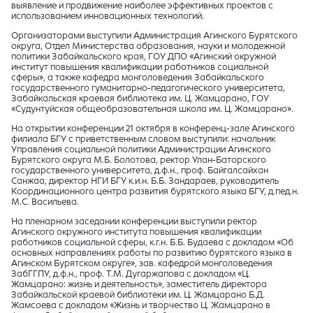
выявление и продвижение наиболее эффективных проектов с
использованием инновационных технологий.
Организаторами выступили Администрация Агинского Бурятского
округа, Отдел Министерства образования, науки и молодежной
политики Забайкальского края, ГОУ ДПО «Агинский окружной
институт повышения квалификации работников социальной
сферы», а также кафедра монголоведения Забайкальского
государственного гуманитарно-педагогического университета,
Забайкальская краевая библиотека им. Ц. Жамцарано, ГОУ
«Судунтуйская общеобразовательная школа им. Ц. Жамцарано».
На открытии конференции 21 октября в конференц-зале Агинского
филиала БГУ с приветственным словом выступили: начальник
Управления социальной политики Администрации Агинского
Бурятского округа М.Б. Болотова, ректор Улан-Баторского
государственного университета, д.ф.н., проф. Байгалсайхан
Санжаа, директор НГИ БГУ к.и.н. Б.Б. Зандараев, руководитель
Координационного центра развития бурятского языка БГУ, д.пед.н.
М.С. Васильева.
На пленарном заседании конференции выступили ректор
Агинского окружного института повышения квалификации
работников социальной сферы, к.г.н. Б.Б. Будаева с докладом «Об
основных направлениях работы по развитию бурятского языка в
Агинском Бурятском округе», зав. кафедрой монголоведения
ЗабГГПУ, д.ф.н., проф. Т.М. Дугаржапова с докладом «Ц.
Жамцарано: жизнь и деятельность», заместитель директора
Забайкальской краевой библиотеки им. Ц. Жамцарано Б.Д.
Жамсоева с докладом «Жизнь и творчество Ц. Жамцарано в