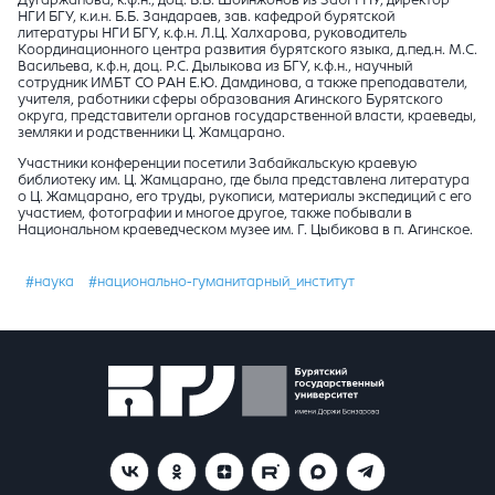
НГИ БГУ, к.и.н. Б.Б. Зандараев, зав. кафедрой бурятской
литературы НГИ БГУ, к.ф.н. Л.Ц. Халхарова, руководитель
Координационного центра развития бурятского языка, д.пед.н. М.С.
Васильева, к.ф.н, доц. Р.С. Дылыкова из БГУ, к.ф.н., научный
сотрудник ИМБТ СО РАН Е.Ю. Дамдинова, а также преподаватели,
учителя, работники сферы образования Агинского Бурятского
округа, представители органов государственной власти, краеведы,
земляки и родственники Ц. Жамцарано.
Участники конференции посетили Забайкальскую краевую
библиотеку им. Ц. Жамцарано, где была представлена литература
о Ц. Жамцарано, его труды, рукописи, материалы экспедиций с его
участием, фотографии и многое другое, также побывали в
Национальном краеведческом музее им. Г. Цыбикова в п. Агинское.
#наука
#национально-гуманитарный_институт