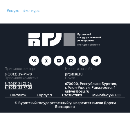
#наука
#конкурс
Приемная ректора
Новости на сайт
8 (3012) 29-71-70
pr@bsu.ru
Приемная комиссия
Почта
8 (3012) 21-74-26
670000, Республика Бурятия,
8 (3012) 22-77-22
г. Улан-Удэ, ул. Ранжурова, 4
univer@bsu.ru
Контакты
Корпуса
Статистика
Минобнауки РФ
© Бурятский государственный университет имени Доржи
Банзарова