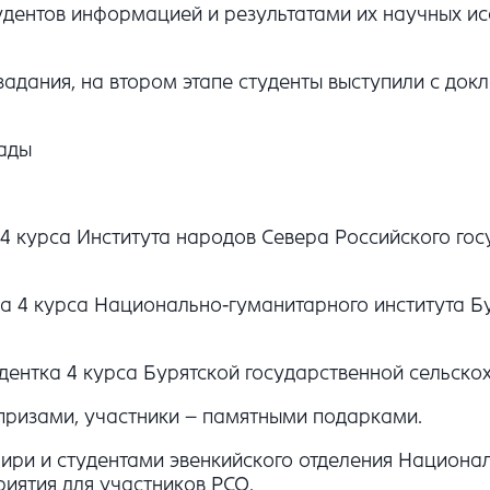
дентов информацией и результатами их научных исс
задания, на втором этапе студенты выступили с до
ады
 4 курса Института народов Севера Российского гос
а 4 курса Национально-гуманитарного института Бур
удентка 4 курса Бурятской государственной сельско
ризами, участники – памятными подарками.
ри и студентами эвенкийского отделения Национал
иятия для участников РСО.