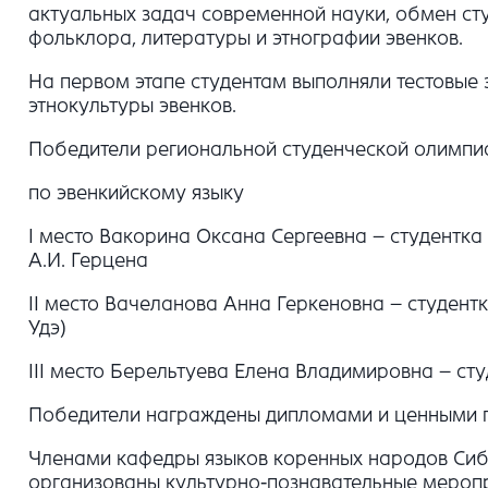
актуальных задач современной науки, обмен сту
фольклора, литературы и этнографии эвенков.
На первом этапе студентам выполняли тестовые 
этнокультуры эвенков.
Победители региональной студенческой олимпи
по эвенкийскому языку
I место Вакорина Оксана Сергеевна – студентка
А.И. Герцена
II место Вачеланова Анна Геркеновна – студентк
Удэ)
III место Берельтуева Елена Владимировна – ст
Победители награждены дипломами и ценными п
Членами кафедры языков коренных народов Сиби
организованы культурно-познавательные меропр