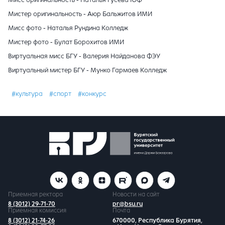
Мистер оригинальность - Аюр Бальжитов ИМИ
Мисс фото - Наталья Рундина Колледж
Мистер фото - Булат Борохитов ИМИ
Виртуальная мисс БГУ - Валерия Найданова ФЭУ
Виртуальный мистер БГУ - Мунко Гармаев Колледж
#культура
#спорт
#конкурс
Приемная ректора
Новости на сайт
8 (3012) 29-71-70
pr@bsu.ru
Приемная комиссия
Почта
8 (3012) 21-74-26
670000, Республика Бурятия,