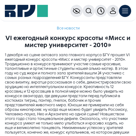
Все новости
VI ежегодный конкурс красоты «Мисс и
мистер университет - 2010»
1 декабря на сцене актового зала главного корпуса БГУ прошел VI
ежегодный конкурс красоты «Мисс и мистер университет - 2010».
Традиционно в конкурсе принимают участие самые красивые,
талантливые и артистичные студенты нашей альма-матер. В этом
году на суд жюри и полного зала зрителей вышли 24 участника с
самых разных подразделений БГУ. Конкурсанты представляли
свою визитку, вкратце рассказывая о себе, демонстрировали свою
эрудицию на интеллектуальном конкурсе. Креативность 12
красавиц и 12 красавцев в полной мере можно было увидеть на
конкурсе авангарда, где девушки предстали перед публикой в
костюмах тигриц, пантер, пчелок, бабочек и прочих
представителей животного мира. Юноши же примерили на себя
образы киногероев: ну когда еще можно будет увидеть Росомаху,
Человека-паука, Нео и Архангела на одной сцене? Новшеством
этого года стало танцевальное дефиле. Оказалось, что участники
конкурса умеют не только мило улыбаться и красиво ходить, но
еще и великолепно танцевать. Неизменным успехом у зрителей
пользуется, конечно же, конкурс купальников, на котором девушки