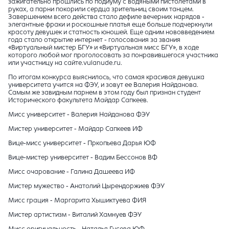
зажигательно прошлись по подиуму с водяными пистолетами в
руках, а парни покорили сердца зрительниц своим танцем.
Завершением всего действа стало дефиле вечерних нарядов -
элегантные фраки и роскошные платья еще больше подчеркнули
красоту девушек и статность юношей. Еще одним нововведением
года стало открытие интернет - голосования за звания
«Виртуальный мистер БГУ» и «Виртуальная мисс БГУ», в ходе
которого любой мог проголосовать за понравившегося участника
или участницу на сайте.vulanude.ru.
По итогам конкурса выяснилось, что самая красивая девушка
университета учится на ФЭУ, и зовут ее Валерия Найданова.
Самым же завидным парнем в этом году был признан студент
Исторического факультета Майдар Сапкеев.
Мисс университет - Валерия Найданова ФЭУ
Мистер университет - Майдар Сапкеев ИФ
Вице-мисс университет - Пркопьева Дарья ЮФ
Вице-мистер университет - Вадим Бессонов ВФ
Мисс очарование - Галина Дашеева ИФ
Мистер мужество - Анатолий Цырендоржиев ФЭУ
Мисс грация - Маргарита Хышиктуева ФИЯ
Мистер артистизм - Виталий Хамнуев ФЭУ
Мисс оригинальность - Наталья Гусева ЮФ