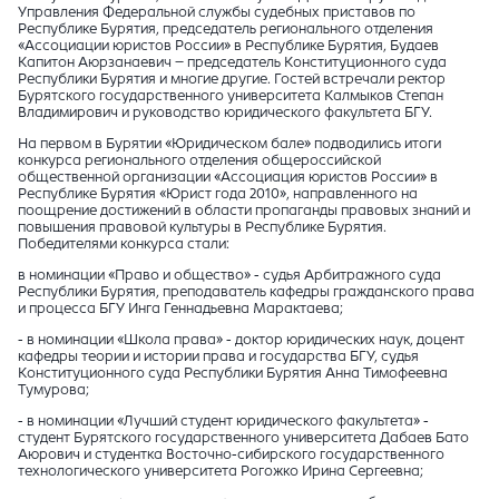
Управления Федеральной службы судебных приставов по
Республике Бурятия, председатель регионального отделения
«Ассоциации юристов России» в Республике Бурятия, Будаев
Капитон Аюрзанаевич – председатель Конституционного суда
Республики Бурятия и многие другие. Гостей встречали ректор
Бурятского государственного университета Калмыков Степан
Владимирович и руководство юридического факультета БГУ.
На первом в Бурятии «Юридическом бале» подводились итоги
конкурса регионального отделения общероссийской
общественной организации «Ассоциация юристов России» в
Республике Бурятия «Юрист года 2010», направленного на
поощрение достижений в области пропаганды правовых знаний и
повышения правовой культуры в Республике Бурятия.
Победителями конкурса стали:
в номинации «Право и общество» - судья Арбитражного суда
Республики Бурятия, преподаватель кафедры гражданского права
и процесса БГУ Инга Геннадьевна Марактаева;
- в номинации «Школа права» - доктор юридических наук, доцент
кафедры теории и истории права и государства БГУ, судья
Конституционного суда Республики Бурятия Анна Тимофеевна
Тумурова;
- в номинации «Лучший студент юридического факультета» -
студент Бурятского государственного университета Дабаев Бато
Аюрович и студентка Восточно-сибирского государственного
технологического университета Рогожко Ирина Сергеевна;