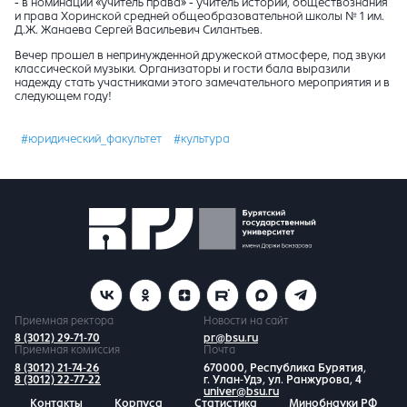
- в номинации «учитель права» - учитель истории, обществознания
и права Хоринской средней общеобразовательной школы № 1 им.
Д.Ж. Жанаева Сергей Васильевич Силантьев.
Вечер прошел в непринужденной дружеской атмосфере, под звуки
классической музыки. Организаторы и гости бала выразили
надежду стать участниками этого замечательного мероприятия и в
следующем году!
#юридический_факультет
#культура
Приемная ректора
Новости на сайт
8 (3012) 29-71-70
pr@bsu.ru
Приемная комиссия
Почта
8 (3012) 21-74-26
670000, Республика Бурятия,
8 (3012) 22-77-22
г. Улан-Удэ, ул. Ранжурова, 4
univer@bsu.ru
Контакты
Корпуса
Статистика
Минобнауки РФ