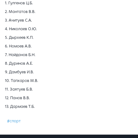
1. Гулгенов Ц.Б.
2. Мантатов В.В.
3. Ачитуев С.А.
4. Николаев О.Ю.
5. Дырхеев К.П.
6. Номоев А.В.
7. Найданов Б.Н.
8. Дуринов А.Е.
9. Дамбуев И.В.
10. Тапхаров М.В.
11. Заятуев Б.В.
12. Панов В.В.
13. Дармаев Т.Б.
#спорт