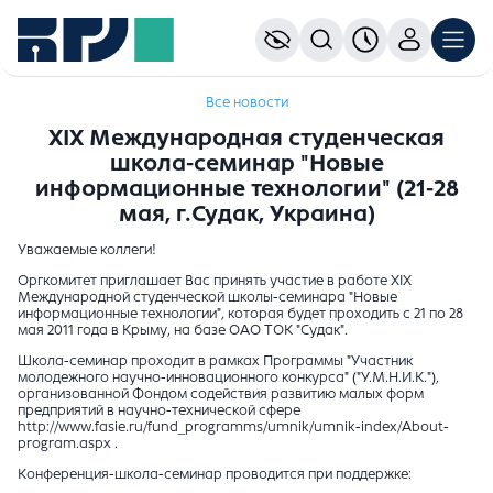
Все новости
XIX Международная студенческая
школа-семинар "Новые
информационные технологии" (21-28
мая, г.Судак, Украина)
Уважаемые коллеги!
Оргкомитет приглашает Вас принять участие в работе XIX
Международной студенческой школы-семинара "Новые
информационные технологии", которая будет проходить с 21 по 28
мая 2011 года в Крыму, на базе ОАО ТОК "Судак".
Школа-семинар проходит в рамках Программы "Участник
молодежного научно-инновационного конкурса" ("У.М.Н.И.К."),
организованной Фондом содействия развитию малых форм
предприятий в научно-технической сфере
http://www.fasie.ru/fund_programms/umnik/umnik-index/About-
program.aspx .
Конференция-школа-семинар проводится при поддержке: