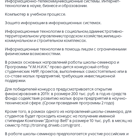
Информационно-телекоммуникационные системы. Интернет-
технологии в науке, бизнесе и образовании.
Компьютер в учебном процессе.
Защита информации в информационных системах.
Информационные технологии в социальном,административно-
территориальном управлении,городском хозяйстве,жилищно-
коммунальном и строительном комплексах.
Информационные технологии в помощь лицам с ограниченными
физическими возможностями.
В рамках основных направлений работы школы-семинара и
Программы "У.М.Н.И.К." прово-дится конкурсный отбор
студенческих НИР, проектов, выполненных самостоятельно или в
со-ставе малых предприятий, требующих инвестиционной
поддержки.
Для победителей конкурса предусматривается открытие
финансирования в 2011г. в размере 200 тыс. руб. в год из средств
Фонда содействия развитию малых форм предприятий в научно-
технической сфере. (Сроки проведения программы 2 года)
Кроме того, в рамках одного из направлений школы-семинара, для
студентов будет проходить конкурс на получение именной
стипендии Компании "Доктор Веб" в размере 10 тыс. руб. в месяц на
семестр http://training.drweb.com/grant .
В работе школы-семинара предполагается участие российских и