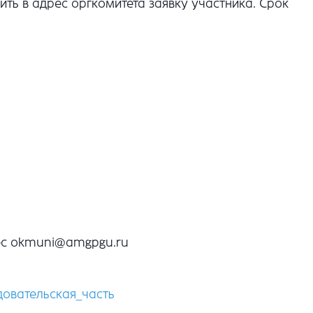
ть в адрес оргкомитета заявку участника. Срок
рес okmuni@amgpgu.ru
довательская_часть