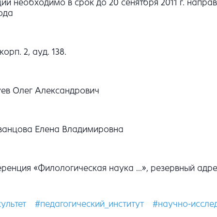
 необходимо в срок до 20 сенятбря 2011 г. направи
ода
орп. 2, ауд. 138.
уев Олег Александрович
Иванцова Елена Владимировна
нференция «Филологическая наука …», резервный ад
ультет
#педагогический_институт
#научно-иссле