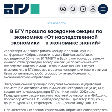
Все новости
В БГУ прошло заседание секции по
экономике «От наследственной
экономики – к экономике знаний»
27 сентября 2012 года в рамках Международной научной
конференции «Образование и наука в Байкальской Азии»,
посвященной 80-летию БГПИ-БГУ, в Бурятском государственном
университете проведено заседание секции по экономике «От
наследственной экономики – к экономике знаний». Следует
отметить, что в БГУ впервые в рамках конференции такого статуса
была организована работа самостоятельной секции по
экономическому направлению.
Заседание секции проводил факультет экономики и управления
совместно с Институтом экономических исследований (ИЭИ) БГУ,
созданным приказом ректора БГУ от 14 сентября 2012 года.
Председателем секции выступил научный руководитель ИЭИ, д.э.н.,
профессор Атанов Н.И. , сопредседателем – директор ИЭИ, к.э.н.,
доцент Буров В.Ю., секретарем – к.э.н., доцент Залуцкая Н.М.
С приветственным словом к участникам обратился сопредседатель