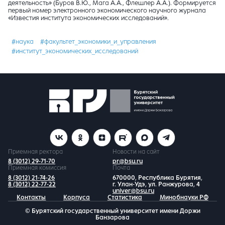
деятельность» (Буров В.Ю., Мага А.А., Флешлер А.А.). Формируется
первый номер электронного экономического научного журнала
«Известия института экономических исследований».
#наука
#факультет_экономики_и_управления
#институт_экономических_исследований
Приемная ректора
Новости на сайт
8 (3012) 29-71-70
pr@bsu.ru
Приемная комиссия
Почта
8 (3012) 21-74-26
670000, Республика Бурятия,
8 (3012) 22-77-22
г. Улан-Удэ, ул. Ранжурова, 4
univer@bsu.ru
Контакты
Корпуса
Статистика
Минобнауки РФ
© Бурятский государственный университет имени Доржи
Банзарова