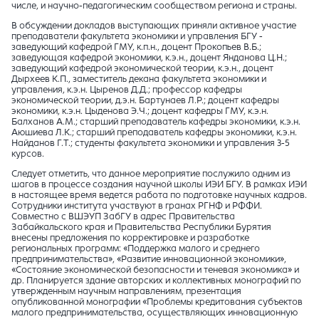
числе, и научно-педагогическим сообществом региона и страны.
В обсуждении докладов выступающих приняли активное участие
преподаватели факультета экономики и управления БГУ -
заведующий кафедрой ГМУ, к.п.н., доцент Прокопьев В.Б.;
заведующая кафедрой экономики, к.э.н., доцент Янданова Ц.Н.;
заведующий кафедрой экономической теории, к.э.н., доцент
Дырхеев К.П., заместитель декана факультета экономики и
управления, к.э.н. Цыренов Д.Д.; профессор кафедры
экономической теории, д.э.н. Бартунаев Л.Р.; доцент кафедры
экономики, к.э.н. Цыденова Э.Ч.; доцент кафедры ГМУ, к.э.н.
Балханов А.М.; старший преподаватель кафедры экономики, к.э.н.
Аюшиева Л.К.; старший преподаватель кафедры экономики, к.э.н.
Найданов Г.Т.; студенты факультета экономики и управления 3-5
курсов.
Следует отметить, что данное мероприятие послужило одним из
шагов в процессе создания научной школы ИЭИ БГУ. В рамках ИЭИ
в настоящее время ведется работа по подготовке научных кадров.
Сотрудники института участвуют в гранах РГНФ и РФФИ.
Совместно с ВШЭУП ЗабГУ в адрес Правительства
Забайкальского края и Правительства Республики Бурятия
внесены предложения по корректировке и разработке
региональных программ: «Поддержка малого и среднего
предпринимательства», «Развитие инновационной экономики»,
«Состояние экономической безопасности и теневая экономика» и
др. Планируется здание авторских и коллективных монографий по
утвержденным научным направлениям, презентация
опубликованной монографии «Проблемы кредитования субъектов
малого предпринимательства, осуществляющих инновационную