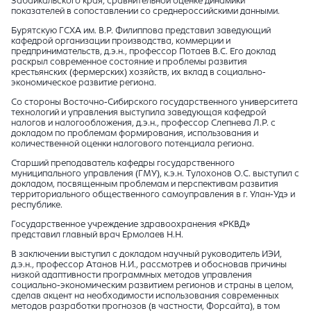
Забайкальского края, сравнительной оценке динамики
показателей в сопоставлении со среднероссийскими данными.
Бурятскую ГСХА им. В.Р. Филиппова представил заведующий
кафедрой организации производства, коммерции и
предпринимательств, д.э.н., профессор Потаев В.С. Его доклад
раскрыл современное состояние и проблемы развития
крестьянских (фермерских) хозяйств, их вклад в социально-
экономическое развитие региона.
Со стороны Восточно-Сибирского государственного университета
технологий и управления выступила заведующая кафедрой
налогов и налогообложения, д.э.н., профессор Слепнева Л.Р. с
докладом по проблемам формирования, использования и
количественной оценки налогового потенциала региона.
Старший преподаватель кафедры государственного
муниципального управления (ГМУ), к.э.н. Тулохонов О.С. выступил с
докладом, посвященным проблемам и перспективам развития
территориального общественного самоуправления в г. Улан-Удэ и
республике.
Государственное учреждение здравоохранения «РКВД»
представил главный врач Ермолаев Н.Н.
В заключении выступил с докладом научный руководитель ИЭИ,
д.э.н., профессор Атанов Н.И., рассмотрев и обосновав причины
низкой адаптивности программных методов управления
социально-экономическим развитием регионов и страны в целом,
сделав акцент на необходимости использования современных
методов разработки прогнозов (в частности, Форсайта), в том