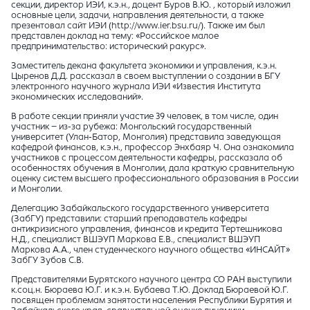
секции, директор ИЭИ, к.э.н., доцент Буров В.Ю. , который изложил
основные цели, задачи, направления деятельности, а также
презентовал сайт ИЭИ (http://www.ier.bsu.ru/). Также им был
представлен доклад на тему: «Российское малое
предпринимательство: исторический ракурс».
Заместитель декана факультета экономики и управления, к.э.н.
Цыренов Д.Д. рассказал в своем выступлении о создании в БГУ
электронного научного журнала ИЭИ «Известия Института
экономических исследований».
В работе секции приняли участие 39 человек, в том числе, один
участник – из-за рубежа: Монгольский государственный
университет (Улан-Батор, Монголия) представила заведующая
кафедрой финансов, к.э.н., профессор Энхбаяр Ч. Она ознакомила
участников с процессом деятельности кафедры, рассказала об
особенностях обучения в Монголии, дала краткую сравнительную
оценку систем высшего профессионального образования в России
и Монголии.
Делегацию Забайкальского государственного университета
(ЗабГУ) представили: старший преподаватель кафедры
антикризисного управления, финансов и кредита Тертешникова
Н.Д., специалист ВШЭУП Маркова Е.В., специалист ВШЭУП
Маркова А.А., член студенческого научного общества «ИНСАЙТ»
ЗабГУ Зубов С.В.
Представителями Бурятского научного центра СО РАН выступили
к.соц.н. Бюраева Ю.Г. и к.э.н. Бубаева Т.Ю. Доклад Бюраевой Ю.Г.
посвящен проблемам занятости населения Республики Бурятия и