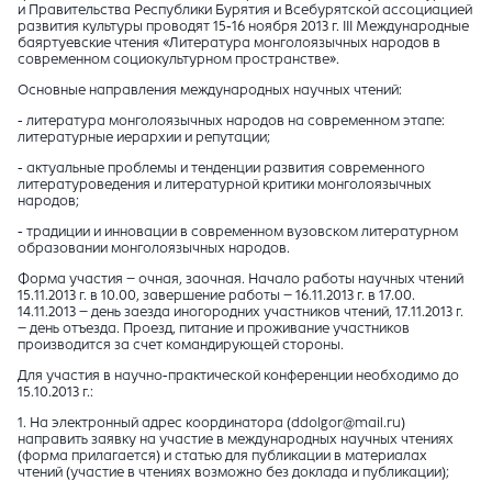
и Правительства Республики Бурятия и Всебурятской ассоциацией
развития культуры проводят 15-16 ноября 2013 г. III Международные
баяртуевские чтения «Литература монголоязычных народов в
современном социокультурном пространстве».
Основные направления международных научных чтений:
- литература монголоязычных народов на современном этапе:
литературные иерархии и репутации;
- актуальные проблемы и тенденции развития современного
литературоведения и литературной критики монголоязычных
народов;
- традиции и инновации в современном вузовском литературном
образовании монголоязычных народов.
Форма участия – очная, заочная. Начало работы научных чтений
15.11.2013 г. в 10.00, завершение работы – 16.11.2013 г. в 17.00.
14.11.2013 – день заезда иногородних участников чтений, 17.11.2013 г.
– день отъезда. Проезд, питание и проживание участников
производится за счет командирующей стороны.
Для участия в научно-практической конференции необходимо до
15.10.2013 г.:
1. На электронный адрес координатора (ddolgor@mail.ru)
направить заявку на участие в международных научных чтениях
(форма прилагается) и статью для публикации в материалах
чтений (участие в чтениях возможно без доклада и публикации);