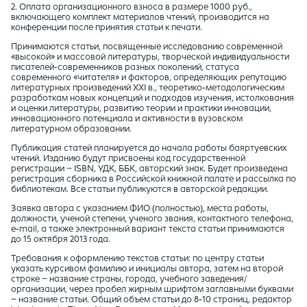
2. Оплата организационного взноса в размере 1000 руб.,
включающего комплект материалов чтений, производится на
конференции после принятия статьи к печати.
Принимаются статьи, посвященные исследованию современной
«высокой» и массовой литературы, творческой индивидуальности
писателей-современников разных поколений, статуса
современного «читателя» и факторов, определяющих репутацию
литературных произведений XXI в., теоретико-методологическим
разработкам новых концепций и подходов изучения, истолкования
и оценки литературы, развитию теории и практики инновации,
инновационного потенциала и активности в вузовском
литературном образовании.
Публикация статей планируется до начала работы баяртуевских
чтений. Изданию будут присвоены код государственной
регистрации – ISBN, УДК, ББК, авторский знак. Будет произведена
регистрация сборника в Российской книжной палате и рассылка по
библиотекам. Все статьи публикуются в авторской редакции.
Заявка автора с указанием ФИО (полностью), места работы,
должности, ученой степени, ученого звания, контактного телефона,
e-mail, а также электронный вариант текста статьи принимаются
до 15 октября 2013 года.
Требования к оформлению текстов статьи: по центру статьи
указать курсивом фамилию и инициалы автора, затем на второй
строке – название страны, города, учебного заведения/
организации, через пробел жирным шрифтом заглавными буквами
– название статьи. Общий объем статьи до 8-10 страниц, редактор