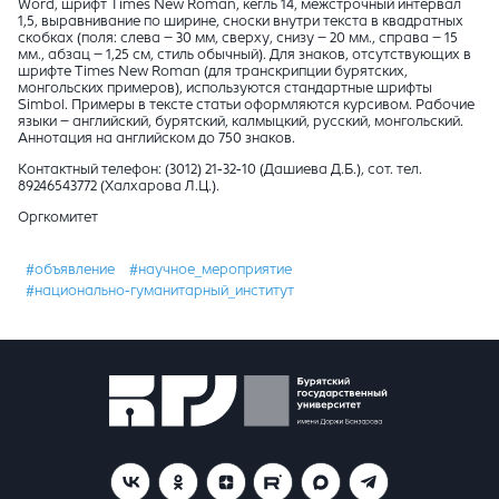
Word, шрифт Times New Roman, кегль 14, межстрочный интервал
1,5, выравнивание по ширине, сноски внутри текста в квадратных
скобках (поля: слева – 30 мм, сверху, снизу – 20 мм., справа – 15
мм., абзац – 1,25 см, стиль обычный). Для знаков, отсутствующих в
шрифте Times New Roman (для транскрипции бурятских,
монгольских примеров), используются стандартные шрифты
Simbol. Примеры в тексте статьи оформляются курсивом. Рабочие
языки – английский, бурятский, калмыцкий, русский, монгольский.
Аннотация на английском до 750 знаков.
Контактный телефон: (3012) 21-32-10 (Дашиева Д.Б.), сот. тел.
89246543772 (Халхарова Л.Ц.).
Оргкомитет
#объявление
#научное_мероприятие
#национально-гуманитарный_институт