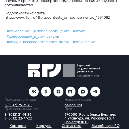
научным проектам, поддержанным Фондом, развитие научного
сотрудничества.
Подробности на сайте
http://www.rfbr.ru/rffi/ru/contests_announcement/o_1894082
#объявление
#jabber-сообщение
#наука
#конференции_и_симпозиумы
#научно-исследовательская_часть
#объявление
Приемная ректора
Новости на сайт
8 (3012) 29-71-70
pr@bsu.ru
Приемная комиссия
Почта
8 (3012) 21-74-26
670000, Республика Бурятия,
8 (3012) 22-77-22
г. Улан-Удэ, ул. Ранжурова, 4
univer@bsu.ru
Контакты
Корпуса
Статистика
Минобнауки РФ