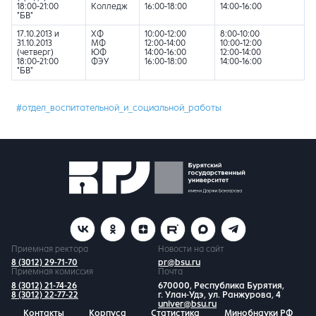
18:00-21:00
Колледж
16:00-18:00
14:00-16:00
"БВ"
17.10.2013 и
ХФ
10:00-12:00
8:00-10:00
31.10.2013
МФ
12:00-14:00
10:00-12:00
(четверг)
ЮФ
14:00-16:00
12:00-14:00
18:00-21:00
ФЭУ
16:00-18:00
14:00-16:00
"БВ"
#отдел_воспитательной_и_социальной_работы
Приемная ректора
Новости на сайт
8 (3012) 29-71-70
pr@bsu.ru
Приемная комиссия
Почта
8 (3012) 21-74-26
670000, Республика Бурятия,
8 (3012) 22-77-22
г. Улан-Удэ, ул. Ранжурова, 4
univer@bsu.ru
Контакты
Корпуса
Статистика
Минобнауки РФ