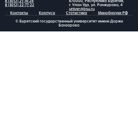
8 (3012) 21-74-26
670000, Республика Бурятия,
8 (3012) 22-77-22
г. Улан-Удэ, ул. Ранжурова, 4
univer@bsu.ru
Контакты
Корпуса
Статистика
Минобнауки РФ
© Бурятский государственный университет имени Доржи
Банзарова