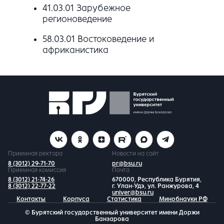
41.03.01 Зарубежное
регионоведение
58.03.01 Востоковедение и
африканистика
Приемная ректора
Новости на сайт
8 (3012) 29-71-70
pr@bsu.ru
Приемная комиссия
Почта
8 (3012) 21-74-26
670000, Республика Бурятия,
8 (3012) 22-77-22
г. Улан-Удэ, ул. Ранжурова, 4
univer@bsu.ru
Контакты
Корпуса
Статистика
Минобнауки РФ
© Бурятский государственный университет имени Доржи
Банзарова