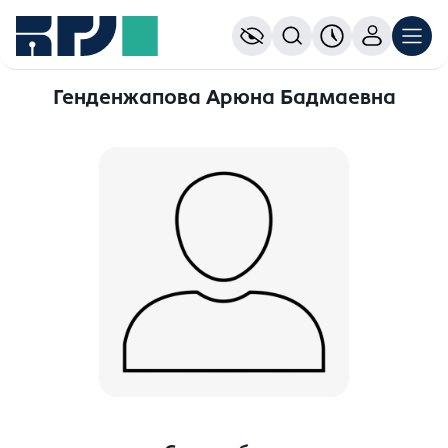
Генденжапова Арюна Бадмаевна