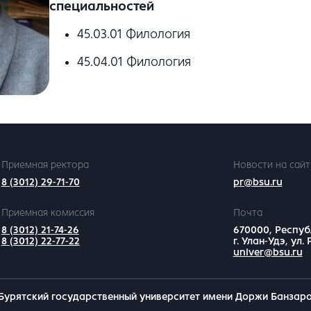
специальностей
45.03.01 Филология
45.04.01 Филология
Приемная ректора
Новости на сайт
8 (3012) 29-71-70
pr@bsu.ru
Приемная комиссия
Почта
8 (3012) 21-74-26
670000, Респуб
8 (3012) 22-77-22
г. Улан-Удэ, ул.
univer@bsu.ru
Бурятский государственный университет имени Доржи Банзар