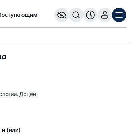
Поступающим
на
ологии, Доцент
и (или)