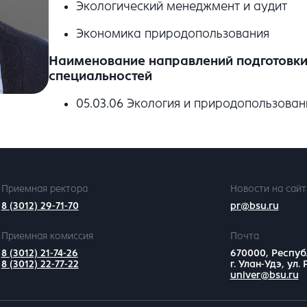
Экологический менеджмент и аудит
Экономика природопользования
Наименование направлений подготовки 
специальностей
05.03.06 Экология и природопользован
Приемная ректора
Новости на сайт
8 (3012) 29-71-70
pr@bsu.ru
Приемная комиссия
Почта
8 (3012) 21-74-26
670000, Респуб
8 (3012) 22-77-22
г. Улан-Удэ, ул.
univer@bsu.ru