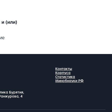
и (или)
ие
Контакты
Корпуса
Статистика
Минобнауки РФ
лика Бурятия,
 Ранжурова, 4