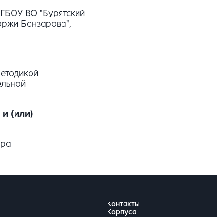
ФГБОУ ВО "Бурятский
оржи Банзарова",
методикой
ельной
и (или)
ура
Контакты
Корпуса