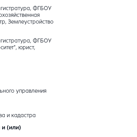
агистратура, ФГБОУ
охозяйственная
тр, Землеустройство
агистратура, ФГБОУ
итет", юрист,
ьного управления
ва и кадастра
и (или)