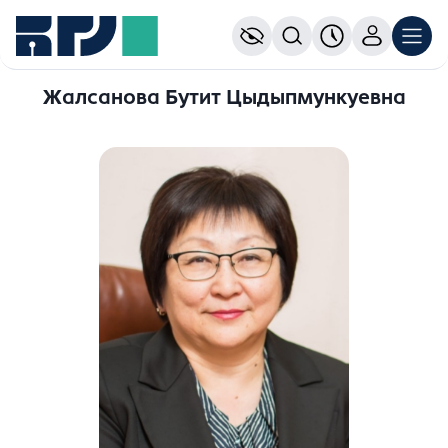
Жалсанова Бутит Цыдыпмункуевна