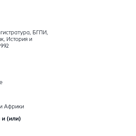
гистратура, БГПИ,
шк, История и
1992
е
 и Африки
и (или)