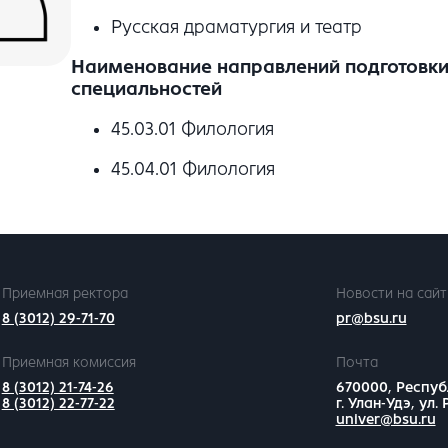
Русская драматургия и театр
Наименование направлений подготовки 
специальностей
45.03.01 Филология
45.04.01 Филология
Приемная ректора
Новости на сайт
8 (3012) 29-71-70
pr@bsu.ru
Приемная комиссия
Почта
8 (3012) 21-74-26
670000, Респуб
8 (3012) 22-77-22
г. Улан-Удэ, ул.
univer@bsu.ru