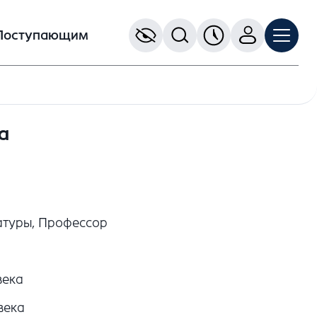
Поступающим
а
атуры, Профессор
века
века