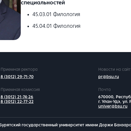
специальностей
45.03.01 Филология
45.04.01 Филология
Приемная ректора
Новости на сайт
8 (3012) 29-71-70
pr@bsu.ru
Приемная комиссия
Почта
8 (3012) 21-74-26
670000, Респуб
8 (3012) 22-77-22
г. Улан-Удэ, ул.
univer@bsu.ru
Бурятский государственный университет имени Доржи Банзар