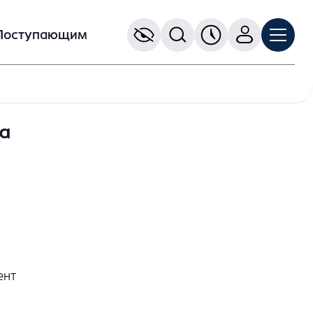
Поступающим
а
ент