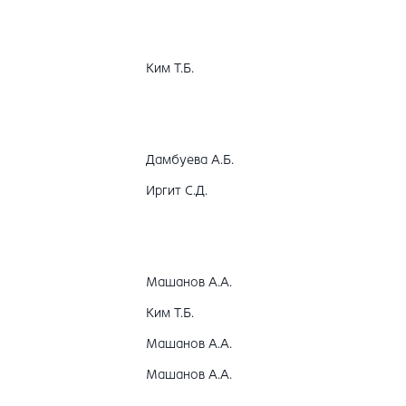
Ким Т.Б.
Дамбуева А.Б.
Иргит С.Д.
Машанов А.А.
Ким Т.Б.
Машанов А.А.
Машанов А.А.