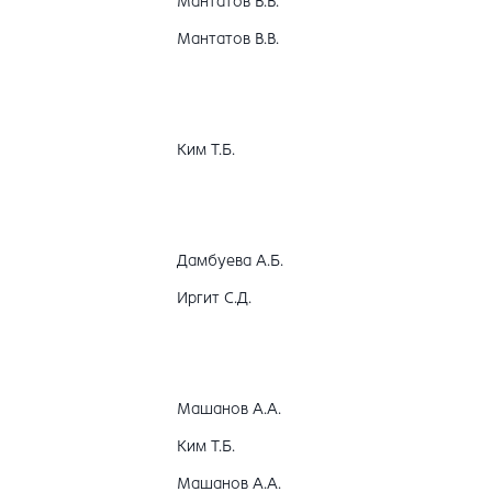
Мантатов В.В.
Мантатов В.В.
Ким Т.Б.
Дамбуева А.Б.
Иргит С.Д.
Машанов А.А.
Ким Т.Б.
Машанов А.А.