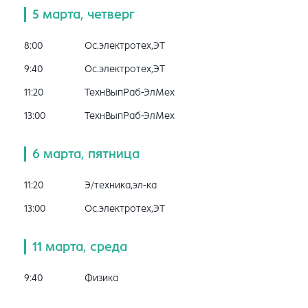
5 марта, четверг
8:00
Ос.электротех,ЭТ
9:40
Ос.электротех,ЭТ
11:20
ТехнВыпРаб-ЭлМех
13:00
ТехнВыпРаб-ЭлМех
6 марта, пятница
11:20
Э/техника,эл-ка
13:00
Ос.электротех,ЭТ
11 марта, среда
9:40
Физика