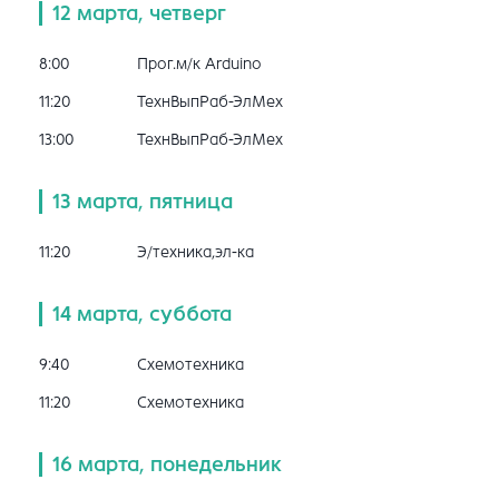
12 марта, четверг
8:00
Прог.м/к Arduino
11:20
ТехнВыпРаб-ЭлМех
13:00
ТехнВыпРаб-ЭлМех
13 марта, пятница
11:20
Э/техника,эл-ка
14 марта, суббота
9:40
Схемотехника
11:20
Схемотехника
16 марта, понедельник