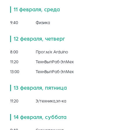
11 февраля, среда
9:40
Физика
12 февраля, четверг
8:00
Прог.м/к Arduino
11:20
ТехнВыпРаб-ЭлМех
13:00
ТехнВыпРаб-ЭлМех
13 февраля, пятница
11:20
Э/техника,эл-ка
14 февраля, суббота