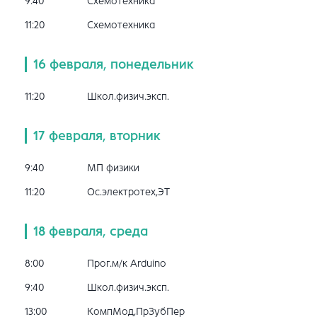
9:40
Схемотехника
11:20
Схемотехника
16 февраля, понедельник
11:20
Школ.физич.эксп.
17 февраля, вторник
9:40
МП физики
11:20
Ос.электротех,ЭТ
18 февраля, среда
8:00
Прог.м/к Arduino
9:40
Школ.физич.эксп.
13:00
КомпМод,ПрЗубПер