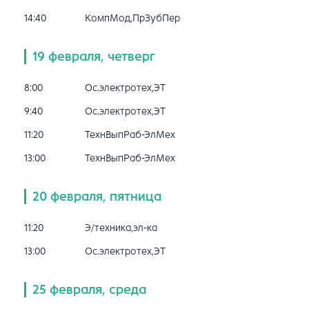
14:40
КомпМод,ПрЗубПер
19 февраля, четверг
8:00
Ос.электротех,ЭТ
9:40
Ос.электротех,ЭТ
11:20
ТехнВыпРаб-ЭлМех
13:00
ТехнВыпРаб-ЭлМех
20 февраля, пятница
11:20
Э/техника,эл-ка
13:00
Ос.электротех,ЭТ
25 февраля, среда