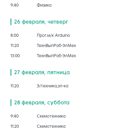
9:40
Физика
26 февраля, четверг
8:00
Прог.м/к Arduino
11:20
ТехнВыпРаб-ЭлМех
13:00
ТехнВыпРаб-ЭлМех
27 февраля, пятница
11:20
Э/техника,эл-ка
28 февраля, суббота
9:40
Схемотехника
11:20
Схемотехника