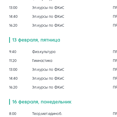
13:00
Эл.курсы по ФКиС
П
14:40
Эл.курсы по ФКиС
П
16:20
Эл.курсы по ФКиС
П
13 февраля, пятница
9:40
Физ.культура
П
11:20
Гимнастика
П
13:00
Эл.курсы по ФКиС
П
14:40
Эл.курсы по ФКиС
П
16:20
Эл.курсы по ФКиС
П
16 февраля, понедельник
8:00
Теор,мет.единоб.
П