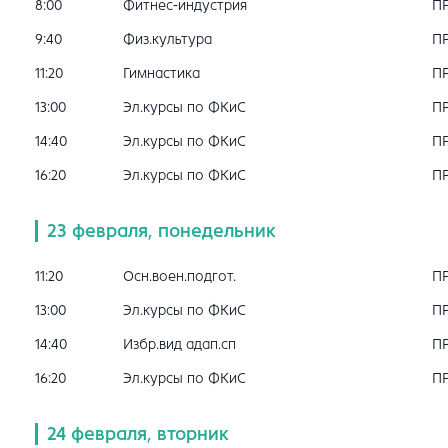
8:00
Фитнес-индустрия
П
9:40
Физ.культура
П
11:20
Гимнастика
П
13:00
Эл.курсы по ФКиС
П
14:40
Эл.курсы по ФКиС
П
16:20
Эл.курсы по ФКиС
П
23 февраля, понедельник
11:20
Осн.воен.подгот.
П
13:00
Эл.курсы по ФКиС
П
14:40
Избр.вид адап.сп
П
16:20
Эл.курсы по ФКиС
П
24 февраля, вторник