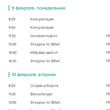
9 февраля, понедельник
8:00
Консультация
9:40
Консультация
11:20
Осн.воен.подгот.
П
13:00
Эл.курсы по ФКиС
П
14:40
Избр.вид адап.сп
П
16:20
Эл.курсы по ФКиС
П
10 февраля, вторник
8:00
Сп,прик.е/борств
П
11:20
Физ.культура
П
13:00
Эл.курсы по ФКиС
П