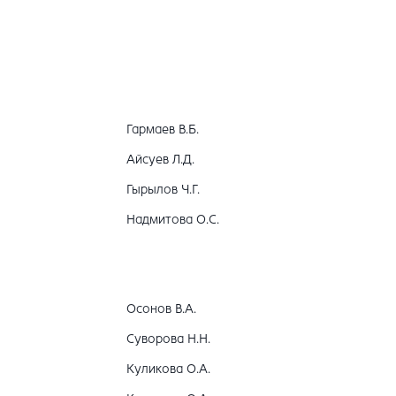
Гармаев В.Б.
Айсуев Л.Д.
Гырылов Ч.Г.
Надмитова О.С.
Осонов В.А.
Суворова Н.Н.
Куликова О.А.