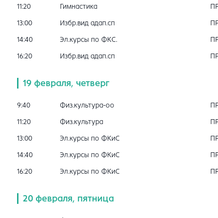
11:20
Гимнастика
П
13:00
Избр.вид адап.сп
П
14:40
Эл.курсы по ФКС.
П
16:20
Избр.вид адап.сп
П
19 февраля, четверг
9:40
Физ.культура-оо
П
11:20
Физ.культура
П
13:00
Эл.курсы по ФКиС
П
14:40
Эл.курсы по ФКиС
П
16:20
Эл.курсы по ФКиС
П
20 февраля, пятница