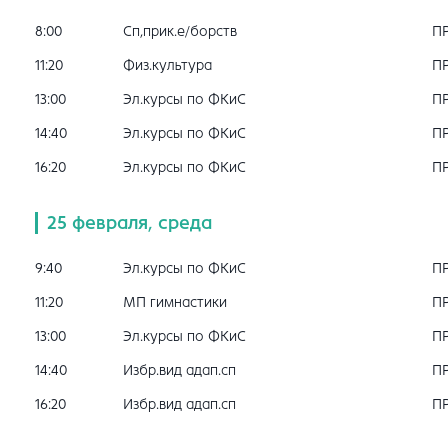
8:00
Сп,прик.е/борств
П
11:20
Физ.культура
П
13:00
Эл.курсы по ФКиС
П
14:40
Эл.курсы по ФКиС
П
16:20
Эл.курсы по ФКиС
П
25 февраля, среда
9:40
Эл.курсы по ФКиС
П
11:20
МП гимнастики
П
13:00
Эл.курсы по ФКиС
П
14:40
Избр.вид адап.сп
П
16:20
Избр.вид адап.сп
П