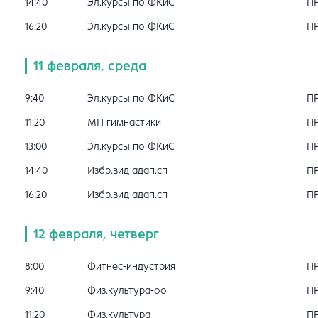
14:40
Эл.курсы по ФКиС
П
16:20
Эл.курсы по ФКиС
П
11 февраля, среда
9:40
Эл.курсы по ФКиС
П
11:20
МП гимнастики
П
13:00
Эл.курсы по ФКиС
П
14:40
Избр.вид адап.сп
П
16:20
Избр.вид адап.сп
П
12 февраля, четверг
8:00
Фитнес-индустрия
П
9:40
Физ.культура-оо
П
11:20
Физ.культура
П