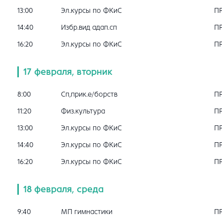
13:00
Эл.курсы по ФКиС
П
14:40
Избр.вид адап.сп
П
16:20
Эл.курсы по ФКиС
П
17 февраля, вторник
8:00
Сп,прик.е/борств
П
11:20
Физ.культура
П
13:00
Эл.курсы по ФКиС
П
14:40
Эл.курсы по ФКиС
П
16:20
Эл.курсы по ФКиС
П
18 февраля, среда
9:40
МП гимнастики
П