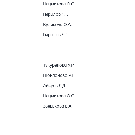
Надмитова О.С.
Гырылов Ч.Г.
Куликова О.А.
Гырылов Ч.Г.
Тукуренова У.Р.
Шойдонова Р.Г.
Айсуев Л.Д.
Надмитова О.С.
Зверькова В.А.