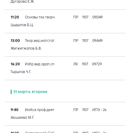
Дугарова Е.Ж.
11:20
Основы тех.творч
ПР
1107
09D49
Цыдыпов Б.Ц.
13:00
Теор.вер,матстат
ПР
1107
09A49
Жигжитжапов Б.В.
16:20
Избр.вид адап.сп
ЛК
1107
09729
Гырылов Ч.Г.
31 марта, вторник
9:40
ИнЯз.в проф.деят
ПР
1107
ИПЭ - 2к
Аюшеева М.Г.