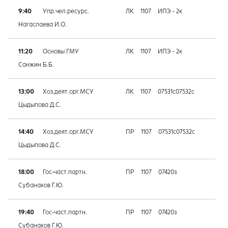
9:40
Упр.чел.ресурс.
ЛК
1107
ИПЭ - 2к
Нагаслаева И.О.
11:20
Основы ГМУ
ЛК
1107
ИПЭ - 2к
Санжин Б.Б.
13:00
Хоз.деят.орг.МСУ
ЛК
1107
07531с07532с
Цыдыпова Д.С.
14:40
Хоз.деят.орг.МСУ
ПР
1107
07531с07532с
Цыдыпова Д.С.
18:00
Гос-част.партн.
ПР
1107
07420з
Субанаков Г.Ю.
19:40
Гос-част.партн.
ПР
1107
07420з
Субанаков Г.Ю.