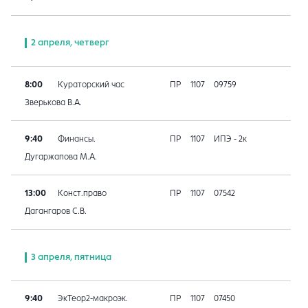
2 апреля, четверг
8:00
Кураторский час
ПР
1107
09759
Зверькова В.А.
9:40
Финансы.
ПР
1107
ИПЭ - 2к
Дугаржапова М.А.
13:00
Конст.право
ПР
1107
07542
Дагангаров С.В.
3 апреля, пятница
9:40
ЭкТеор2-макроэк.
ПР
1107
07450