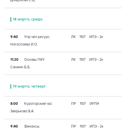
Дондокова Е.Ц.
18 марта, среда
9:40
Упр.чел.ресурс.
ЛК
1107
ИПЭ - 2к
Нагаслаева И.О.
11:20
Основы ГМУ
ЛК
1107
ИПЭ - 2к
Санжин Б.Б.
19 марта, четверг
8:00
Кураторский час
ПР
1107
09759
Зверькова В.А.
9:40
Финансы.
ПР
1107
ИПЭ - 2к