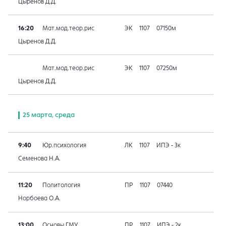
Цыренов Д.Д.
16:20
Мат.мод.теор.рис
ЭК
1107
07150м
Цыренов Д.Д.
Мат.мод.теор.рис
ЭК
1107
07250м
Цыренов Д.Д.
25 марта, среда
9:40
Юр.психология
ЛК
1107
ИПЭ - 3к
Семенова Н.А.
11:20
Политология
ПР
1107
07440
Норбоева О.А.
13:00
Основы ГМУ
ПР
1107
ИПЭ - 2к