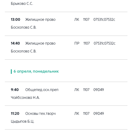
Брыкова С.С.
13:00
Жилищное право
ЛК
1107
07531с07532с
Босхолова С.В.
14:40
Жилищное право
ПР
1107
07531с07532с
Босхолова С.В.
6 апреля, понедельник
9:40
Общепед.осн.преп
ЛК
1107
09D49
Чойбсонова Н.А.
11:20
Основы тех.творч
ЛК
1107
09D49
Цыдыпов Б.Ц.