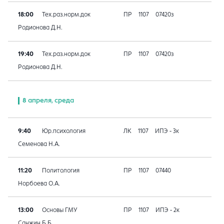
18:00
Тех.раз.норм.док
ПР
1107
07420з
Родионова Д.Н.
19:40
Тех.раз.норм.док
ПР
1107
07420з
Родионова Д.Н.
8 апреля, среда
9:40
Юр.психология
ЛК
1107
ИПЭ - 3к
Семенова Н.А.
11:20
Политология
ПР
1107
07440
Норбоева О.А.
13:00
Основы ГМУ
ПР
1107
ИПЭ - 2к
Санжин Б.Б.