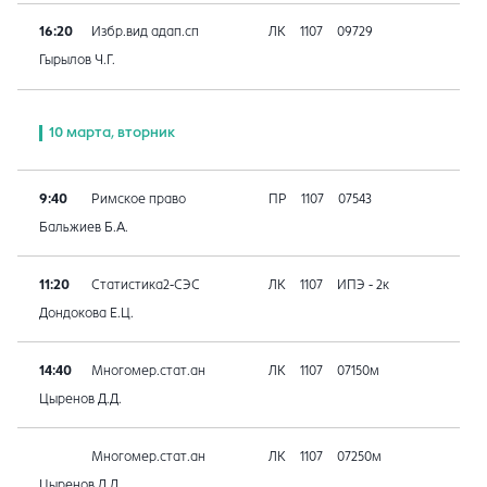
16:20
Избр.вид адап.сп
ЛК
1107
09729
Гырылов Ч.Г.
10 марта, вторник
9:40
Римское право
ПР
1107
07543
Бальжиев Б.А.
11:20
Статистика2-СЭС
ЛК
1107
ИПЭ - 2к
Дондокова Е.Ц.
14:40
Многомер.стат.ан
ЛК
1107
07150м
Цыренов Д.Д.
Многомер.стат.ан
ЛК
1107
07250м
Цыренов Д.Д.