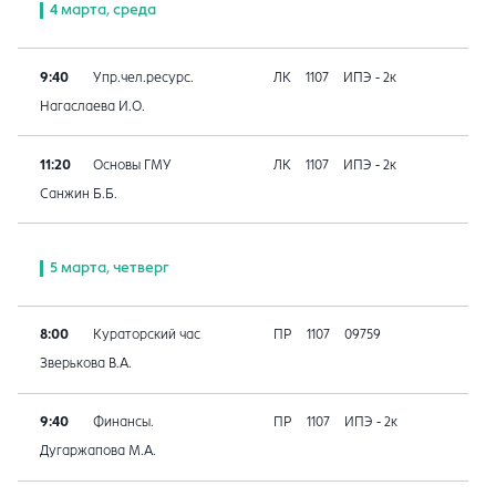
4 марта, среда
9:40
Упр.чел.ресурс.
ЛК
1107
ИПЭ - 2к
Нагаслаева И.О.
11:20
Основы ГМУ
ЛК
1107
ИПЭ - 2к
Санжин Б.Б.
5 марта, четверг
8:00
Кураторский час
ПР
1107
09759
Зверькова В.А.
9:40
Финансы.
ПР
1107
ИПЭ - 2к
Дугаржапова М.А.