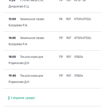
11:20
Статистика2-СЭС
ПР
1107
ИПЭ - 2к
Дондокова Е.Ц.
13:00
Земельное право
ЛК
1107
07531с07532с
Балдаева Р.А.
14:40
Земельное право
ПР
1107
07531с07532с
Балдаева Р.А.
18:00
Тех.раз.норм.док
ПР
1107
07420з
Родионова Д.Н.
19:40
Тех.раз.норм.док
ПР
1107
07420з
Родионова Д.Н.
1 апреля, среда