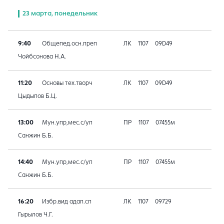
23 марта, понедельник
9:40
Общепед.осн.преп
ЛК
1107
09D49
Чойбсонова Н.А.
11:20
Основы тех.творч
ЛК
1107
09D49
Цыдыпов Б.Ц.
13:00
Мун.упр,мес.с/уп
ПР
1107
07455м
Санжин Б.Б.
14:40
Мун.упр,мес.с/уп
ПР
1107
07455м
Санжин Б.Б.
16:20
Избр.вид адап.сп
ЛК
1107
09729
Гырылов Ч.Г.