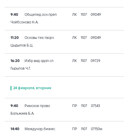
9:40
Общепед.осн.преп
ЛК
1107
09D49
Чойбсонова Н.А.
11:20
Основы тех.творч
ЛК
1107
09D49
Цыдыпов Б.Ц.
16:20
Избр.вид адап.сп
ЛК
1107
09729
Гырылов Ч.Г.
24 февраля, вторник
9:40
Римское право
ПР
1107
07543
Бальжиев Б.А.
14:40
Междунар.бизнес
ПР
1107
07150м