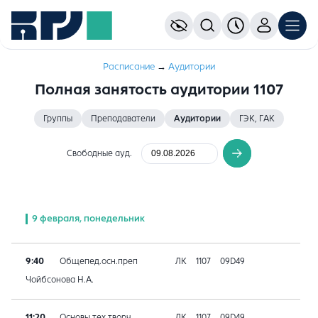
Расписание
→
Аудитории
Полная занятость аудитории 1107
Группы
Преподаватели
Аудитории
ГЭК, ГАК
Свободные ауд.
9 февраля, понедельник
9:40
Общепед.осн.преп
ЛК
1107
09D49
Чойбсонова Н.А.
11:20
Основы тех.творч
ЛК
1107
09D49