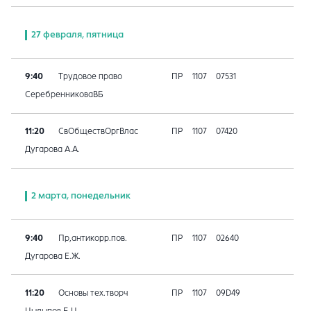
27 февраля, пятница
9:40
Трудовое право
ПР
1107
07531
СеребренниковаВБ
11:20
СвОбществОргВлас
ПР
1107
07420
Дугарова А.А.
2 марта, понедельник
9:40
Пр,антикорр.пов.
ПР
1107
02640
Дугарова Е.Ж.
11:20
Основы тех.творч
ПР
1107
09D49
Цыдыпов Б.Ц.