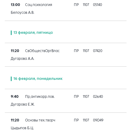
13:00
Соц.психология
ПР
1107
05140
Белоусов А.В.
13 февраля, пятница
11:20
СвОбществОргВлас
ПР
1107
07420
Дугарова А.А.
16 февраля, понедельник
9:40
Пр,антикорр.пов.
ПР
1107
02640
Дугарова Е.Ж.
11:20
Основы тех.творч
ПР
1107
09D49
Цыдыпов Б.Ц.