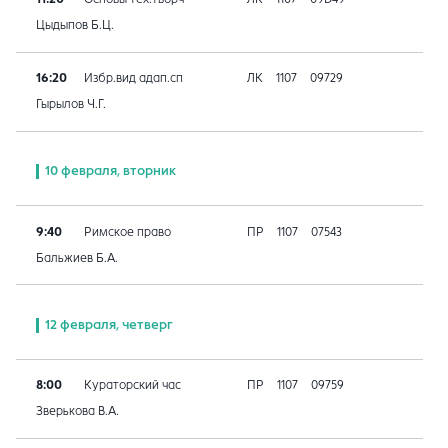
Цыдыпов Б.Ц.
16:20
Избр.вид адап.сп
ЛК
1107
09729
Гырылов Ч.Г.
10 февраля, вторник
9:40
Римское право
ПР
1107
07543
Бальжиев Б.А.
12 февраля, четверг
8:00
Кураторский час
ПР
1107
09759
Зверькова В.А.