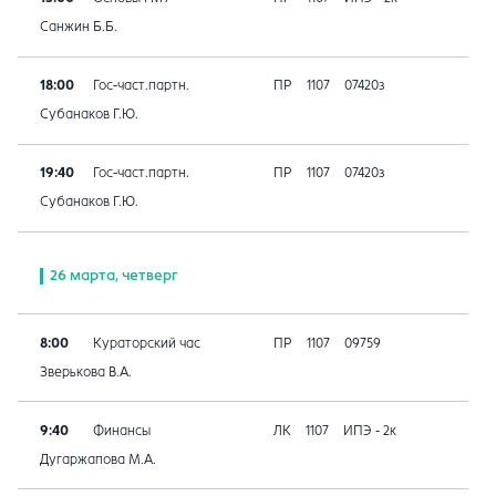
Санжин Б.Б.
18:00
Гос-част.партн.
ПР
1107
07420з
Субанаков Г.Ю.
19:40
Гос-част.партн.
ПР
1107
07420з
Субанаков Г.Ю.
26 марта, четверг
8:00
Кураторский час
ПР
1107
09759
Зверькова В.А.
9:40
Финансы
ЛК
1107
ИПЭ - 2к
Дугаржапова М.А.