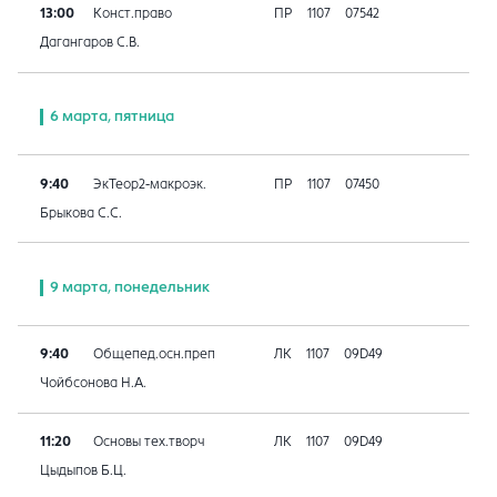
13:00
Конст.право
ПР
1107
07542
Дагангаров С.В.
6 марта, пятница
9:40
ЭкТеор2-макроэк.
ПР
1107
07450
Брыкова С.С.
9 марта, понедельник
9:40
Общепед.осн.преп
ЛК
1107
09D49
Чойбсонова Н.А.
11:20
Основы тех.творч
ЛК
1107
09D49
Цыдыпов Б.Ц.