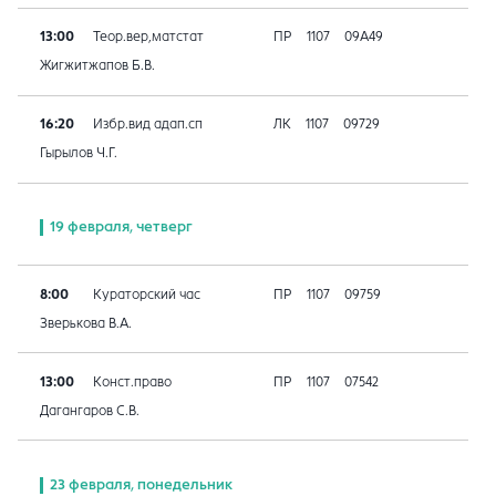
13:00
Теор.вер,матстат
ПР
1107
09A49
Жигжитжапов Б.В.
16:20
Избр.вид адап.сп
ЛК
1107
09729
Гырылов Ч.Г.
19 февраля, четверг
8:00
Кураторский час
ПР
1107
09759
Зверькова В.А.
13:00
Конст.право
ПР
1107
07542
Дагангаров С.В.
23 февраля, понедельник