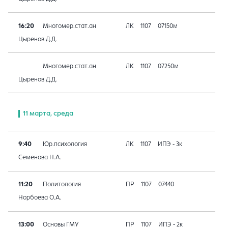
16:20
Многомер.стат.ан
ЛК
1107
07150м
Цыренов Д.Д.
Многомер.стат.ан
ЛК
1107
07250м
Цыренов Д.Д.
11 марта, среда
9:40
Юр.психология
ЛК
1107
ИПЭ - 3к
Семенова Н.А.
11:20
Политология
ПР
1107
07440
Норбоева О.А.
13:00
Основы ГМУ
ПР
1107
ИПЭ - 2к