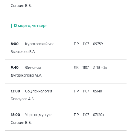
Санжин Б.Б.
12 марта, четверг
8:00
Кураторский час
ПР
1107
09759
Зверькова В.А.
9:40
Финансы
ЛК
1107
ИПЭ - 2к
Дугаржапова М.А.
13:00
Соц.психология
ПР
1107
05140
Белоусов А.В.
18:00
Упр.гос,мун.усл.
ПР
1107
07420з
Санжин Б.Б.