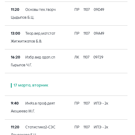
11:20
Основы тех.творч
ПР
1107
09D49
Цыдыпов Б.Ц.
13:00
Теор.вер,матстат
ПР
1107
09A49
Жигжитжапов Б.В.
16:20
Избр.вид адап.сп
ЛК
1107
09729
Гырылов Ч.Г.
17 марта, вторник
9:40
ИнЯз.в проф.деят
ПР
1107
ИПЭ - 2к
Аюшеева М.Г.
11:20
Статистика2-СЭС
ПР
1107
ИПЭ - 2к