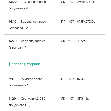
13:00
Земельное право
ЛК
1107
07531с07532с
Балдаева Р.А.
14:40
Земельное право
ПР
1107
07531с07532с
Балдаева Р.А.
16:20
Избр.вид адап.сп
ЛК
1107
09729
Гырылов Ч.Г.
7 апреля, вторник
9:40
Римское право
ПР
1107
07543
Бальжиев Б.А.
11:20
Статистика2-СЭС
ЛК
1107
ИПЭ - 2к
Дондокова Е.Ц.