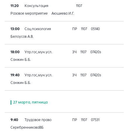
11:20
Консультация
1107
Разовое мероприятие
Аюшиева И.Г.
13:00
Соц.психология
ПР
1107
05140
Белоусов А.В.
18:00
Упр.гос,мун.усл.
ЗЧ
1107
07420з
Санжин Б.Б.
19:40
Упр.гос,мун.усл.
ЗЧ
1107
07420з
Санжин Б.Б.
27 марта, пятница
9:40
Трудовое право
ПР
1107
07531
СеребренниковаВБ