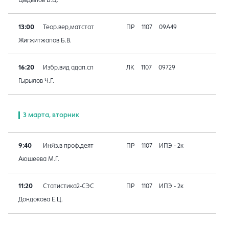
13:00
Теор.вер,матстат
ПР
1107
09A49
Жигжитжапов Б.В.
16:20
Избр.вид адап.сп
ЛК
1107
09729
Гырылов Ч.Г.
3 марта, вторник
9:40
ИнЯз.в проф.деят
ПР
1107
ИПЭ - 2к
Аюшеева М.Г.
11:20
Статистика2-СЭС
ПР
1107
ИПЭ - 2к
Дондокова Е.Ц.