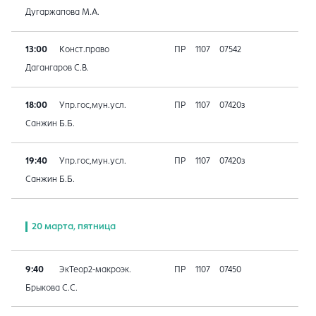
Дугаржапова М.А.
13:00
Конст.право
ПР
1107
07542
Дагангаров С.В.
18:00
Упр.гос,мун.усл.
ПР
1107
07420з
Санжин Б.Б.
19:40
Упр.гос,мун.усл.
ПР
1107
07420з
Санжин Б.Б.
20 марта, пятница
9:40
ЭкТеор2-макроэк.
ПР
1107
07450
Брыкова С.С.