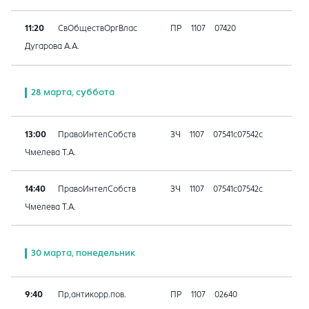
11:20
СвОбществОргВлас
ПР
1107
07420
Дугарова А.А.
28 марта, суббота
13:00
ПравоИнтелСобств
ЗЧ
1107
07541с07542с
Чмелева Т.А.
14:40
ПравоИнтелСобств
ЗЧ
1107
07541с07542с
Чмелева Т.А.
30 марта, понедельник
9:40
Пр,антикорр.пов.
ПР
1107
02640