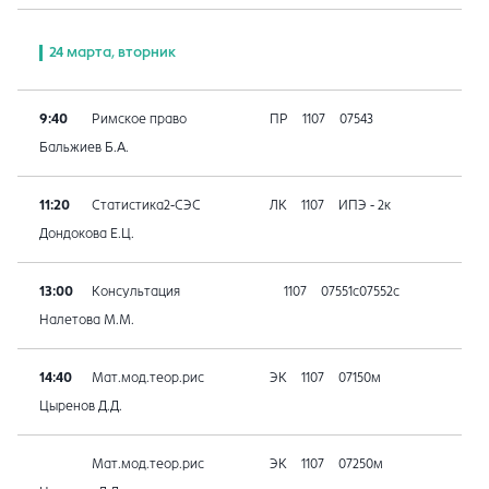
24 марта, вторник
9:40
Римское право
ПР
1107
07543
Бальжиев Б.А.
11:20
Статистика2-СЭС
ЛК
1107
ИПЭ - 2к
Дондокова Е.Ц.
13:00
Консультация
1107
07551с07552с
Налетова М.М.
14:40
Мат.мод.теор.рис
ЭК
1107
07150м
Цыренов Д.Д.
Мат.мод.теор.рис
ЭК
1107
07250м