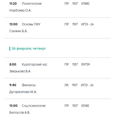
11:20
Политология
ПР
1107
07440
Норбоева О.А.
13:00
Основы ГМУ
ПР
1107
ИПЭ - 2к
Санжин Б.Б.
26 февраля, четверг
8:00
Кураторский час
ПР
1107
09759
Зверькова В.А.
9:40
Финансы
ЛК
1107
ИПЭ - 2к
Дугаржапова М.А.
13:00
Соц.психология
ПР
1107
05140
Белоусов А.В.