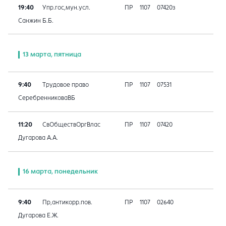
19:40
Упр.гос,мун.усл.
ПР
1107
07420з
Санжин Б.Б.
13 марта, пятница
9:40
Трудовое право
ПР
1107
07531
СеребренниковаВБ
11:20
СвОбществОргВлас
ПР
1107
07420
Дугарова А.А.
16 марта, понедельник
9:40
Пр,антикорр.пов.
ПР
1107
02640
Дугарова Е.Ж.