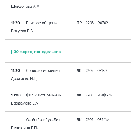
Шойдонова А.М.
11:20
Речевое общение
ПР
2205
90702
Батуева Б.В.
30 марта, понедельник
11:20
Социология медиа
ЛК
2205
03130
Доржиева И.Ц.
13:00
ФилВСистСовГумЗн
ЛК
2205
ИИФ - 1к
Бардамова Е.А.
ОснЭтРазвРуссЛит
ЛК
2205
03541м
Березкина Е.П.