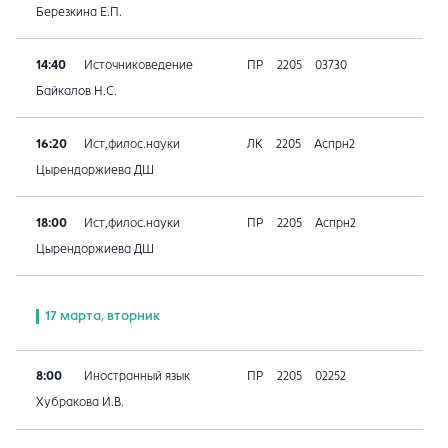
Березкина Е.П.
14:40
Источниковедение
ПР
2205
03730
Байкалов Н.С.
16:20
Ист,филос.науки
ЛК
2205
Аспрн2
Цырендоржиева ДШ
18:00
Ист,филос.науки
ПР
2205
Аспрн2
Цырендоржиева ДШ
17 марта, вторник
8:00
Иностранный язык
ПР
2205
02252
Хубракова И.В.