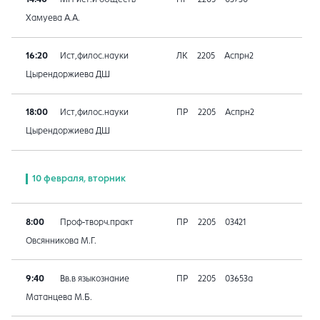
Хамуева А.А.
16:20
Ист,филос.науки
ЛК
2205
Аспрн2
Цырендоржиева ДШ
18:00
Ист,филос.науки
ПР
2205
Аспрн2
Цырендоржиева ДШ
10 февраля, вторник
8:00
Проф-творч.практ
ПР
2205
03421
Овсянникова М.Г.
9:40
Вв.в языкознание
ПР
2205
03653а
Матанцева М.Б.