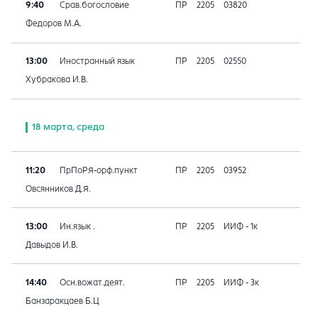
9:40
Срав.богословие
ПР
2205
03820
Федоров М.А.
13:00
Иностранный язык
ПР
2205
02550
Хубракова И.В.
18 марта, среда
11:20
ПрПоРЯ-орф.пункт
ПР
2205
03952
Овсянников Д.Я.
13:00
Ин.язык .
ПР
2205
ИИФ - 1к
Давыдов И.В.
14:40
Осн.вожат.деят.
ПР
2205
ИИФ - 3к
Банзаракцаев Б.Ц