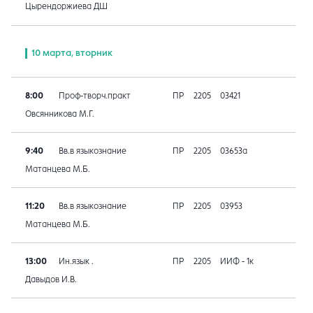
Цырендоржиева ДШ
10 марта, вторник
8:00
Проф-творч.практ
ПР
2205
03421
Овсянникова М.Г.
9:40
Вв.в языкознание
ПР
2205
03653а
Матанцева М.Б.
11:20
Вв.в языкознание
ПР
2205
03953
Матанцева М.Б.
13:00
Ин.язык .
ПР
2205
ИИФ - 1к
Давыдов И.В.