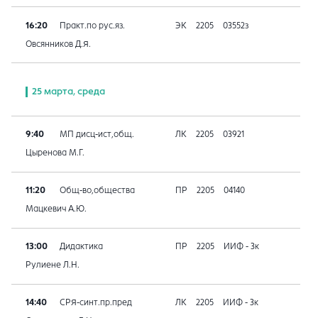
16:20
Практ.по рус.яз.
ЭК
2205
03552з
Овсянников Д.Я.
25 марта, среда
9:40
МП дисц-ист,общ.
ЛК
2205
03921
Цыренова М.Г.
11:20
Общ-во,общества
ПР
2205
04140
Мацкевич А.Ю.
13:00
Дидактика
ПР
2205
ИИФ - 3к
Рулиене Л.Н.
14:40
СРЯ-синт.пр.пред
ЛК
2205
ИИФ - 3к