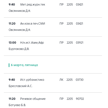
9:40
Мет.ред.журн.тек
ПР
2205
03421
Овсянников Д.Я.
11:20
Ан.ком.в печ.СМИ
ПР
2205
03421
Овсянников Д.Я.
13:00
Н/н.ист.Азии,Афр
ПР
2205
03921
Бурлакова Д.В.
6 марта, пятница
9:40
Ист.урбанистика
ЛК
2205
03730
Бреславский А.С.
11:20
Речевое общение
ПР
2205
90702
Батуева Б.В.