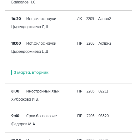
Байкалов Н.С.
16:20
Ист,филос.науки
ЛК
2205
Аспрн2
Цырендоржиева ДШ
18:00
Ист,филос.науки
ПР
2205
Аспрн2
Цырендоржиева ДШ
3 марта, вторник
8:00
Иностранный язык
ПР
2205
02252
Хубракова И.В.
9:40
Срав.богословие
ПР
2205
03820
Федоров М.А.