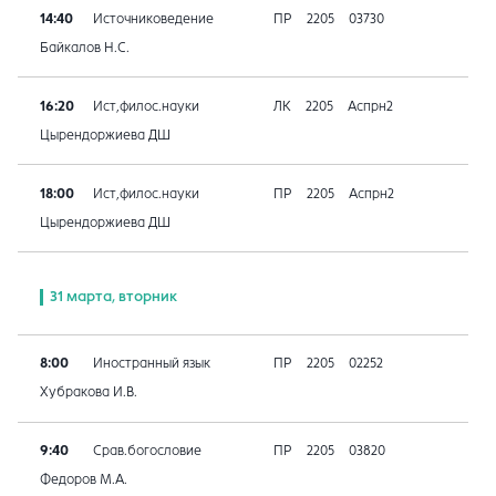
14:40
Источниковедение
ПР
2205
03730
Байкалов Н.С.
16:20
Ист,филос.науки
ЛК
2205
Аспрн2
Цырендоржиева ДШ
18:00
Ист,филос.науки
ПР
2205
Аспрн2
Цырендоржиева ДШ
31 марта, вторник
8:00
Иностранный язык
ПР
2205
02252
Хубракова И.В.
9:40
Срав.богословие
ПР
2205
03820
Федоров М.А.