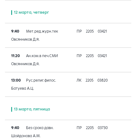
12 марта, четверг
9:40
Мет.ред.журн.тек
ПР
2205
03421
Овсянников Д.Я.
11:20
Ан.ком.в печ.СМИ
ПР
2205
03421
Овсянников Д.Я.
13:00
Рус.религ.филос.
ЛК
2205
03820
Батуева А.Ц.
13 марта, пятница
9:40
Без срока давн.
ПР
2205
03730
Шойдонова А.М.