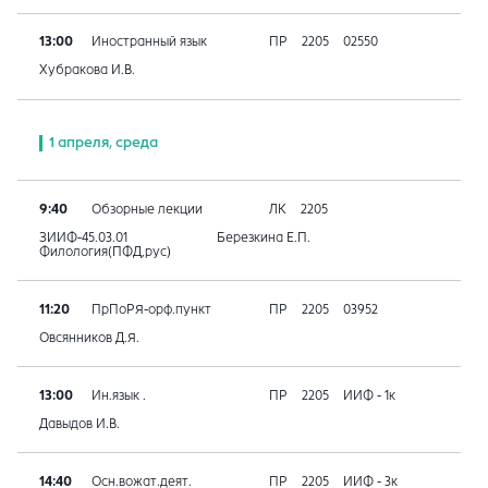
13:00
Иностранный язык
ПР
2205
02550
Хубракова И.В.
1 апреля, среда
9:40
Обзорные лекции
ЛК
2205
ЗИИФ-45.03.01
Березкина Е.П.
Филология(ПФД,рус)
11:20
ПрПоРЯ-орф.пункт
ПР
2205
03952
Овсянников Д.Я.
13:00
Ин.язык .
ПР
2205
ИИФ - 1к
Давыдов И.В.
14:40
Осн.вожат.деят.
ПР
2205
ИИФ - 3к