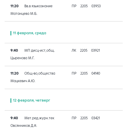
11:20
Вв.в языкознание
ПР
2205
03953
Матанцева М.Б.
11 февраля, среда
9:40
МП дисц-ист,общ.
ЛК
2205
03921
Цыренова М.Г.
11:20
Общ-во,общества
ПР
2205
04140
Мацкевич А.Ю.
12 февраля, четверг
9:40
Мет.ред.журн.тек
ПР
2205
03421
Овсянников Д.Я.