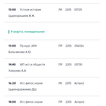
13:00
Устная история
ЛК
2205
03720
Цырендашиев Ж.Ж.
9 марта, понедельник
13:00
Пр.курс 2ИЯ
ПР
2205
03653а
Бальчинова А.Ю.
14:40
МП ист.и обществ
ПР
2205
03730
Хамуева А.А.
16:20
Ист,филос.науки
ЛК
2205
Аспрн2
Цырендоржиева ДШ
18:00
Ист,филос.науки
ПР
2205
Аспрн2