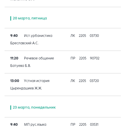
20 марта, пятница
9:40
Ист.урбанистика
ЛК
2205
03730
Бреславский А.С.
11:20
Речевое общение
ПР
2205
90702
Батуева Б.В.
13:00
Устная история
ЛК
2205
03720
Цырендашиев Ж.Ж.
23 марта, понедельник
9:40
МП рус.языка
ПР
2205
03531