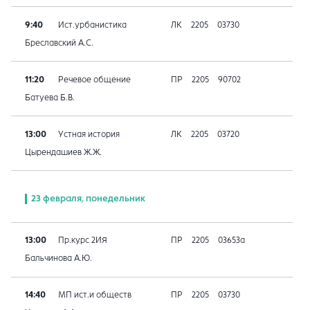
9:40
Ист.урбанистика
ЛК
2205
03730
Бреславский А.С.
11:20
Речевое общение
ПР
2205
90702
Батуева Б.В.
13:00
Устная история
ЛК
2205
03720
Цырендашиев Ж.Ж.
23 февраля, понедельник
13:00
Пр.курс 2ИЯ
ПР
2205
03653а
Бальчинова А.Ю.
14:40
МП ист.и обществ
ПР
2205
03730