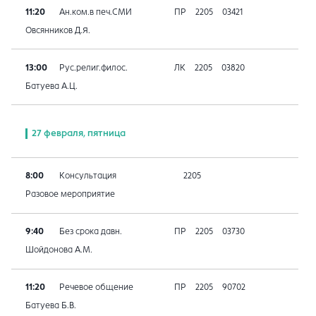
11:20
Ан.ком.в печ.СМИ
ПР
2205
03421
Овсянников Д.Я.
13:00
Рус.религ.филос.
ЛК
2205
03820
Батуева А.Ц.
27 февраля, пятница
8:00
Консультация
2205
Разовое мероприятие
9:40
Без срока давн.
ПР
2205
03730
Шойдонова А.М.
11:20
Речевое общение
ПР
2205
90702
Батуева Б.В.