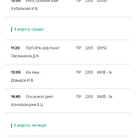
13:00
Иностранный язык
ПР
2205
02550
Хубракова И.В.
4 марта, среда
11:20
ПрПоРЯ-орф.пункт
ПР
2205
03952
Овсянников Д.Я.
13:00
Ин.язык .
ПР
2205
ИИФ - 1к
Давыдов И.В.
14:40
Осн.вожат.деят.
ПР
2205
ИИФ - 3к
Банзаракцаев Б.Ц
5 марта, четверг