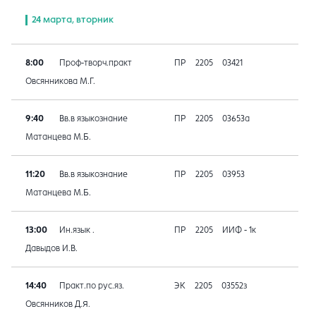
24 марта, вторник
8:00
Проф-творч.практ
ПР
2205
03421
Овсянникова М.Г.
9:40
Вв.в языкознание
ПР
2205
03653а
Матанцева М.Б.
11:20
Вв.в языкознание
ПР
2205
03953
Матанцева М.Б.
13:00
Ин.язык .
ПР
2205
ИИФ - 1к
Давыдов И.В.
14:40
Практ.по рус.яз.
ЭК
2205
03552з
Овсянников Д.Я.