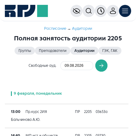
Расписание
→
Аудитории
Полная занятость аудитории 2205
Группы
Преподаватели
Аудитории
ГЭК, ГАК
Свободные ауд.
9 февраля, понедельник
13:00
Пр.курс 2ИЯ
ПР
2205
03653а
Бальчинова А.Ю.
14:40
МП ист.и обществ
ПР
2205
03730