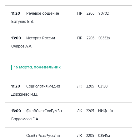
11:20
Речевое общение
ПР
2205
90702
Батуева Б.В.
13:00
История России
ПР
2205
03552з
Очиров А.А.
16 марта, понедельник
11:20
Социология медиа
ЛК
2205
03130
Доржиева И.Ц.
13:00
ФилВСистСовГумЗн
ЛК
2205
ИИФ - 1к
Бардамова Е.А.
ОснЭтРазвРуссЛит
ЛК
2205
03541м