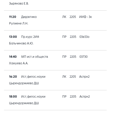
Зырянова Е.В.
11:20
Дидактика
ЛК
2205
ИИФ - 3к
Рулиене Л.Н.
13:00
Пр.курс 2ИЯ
ПР
2205
03653а
Бальчинова А.Ю.
14:40
МП ист.и обществ
ПР
2205
03730
Хамуева А.А.
16:20
Ист,филос.науки
ЛК
2205
Аспрн2
Цырендоржиева ДШ
18:00
Ист,филос.науки
ПР
2205
Аспрн2
Цырендоржиева ДШ