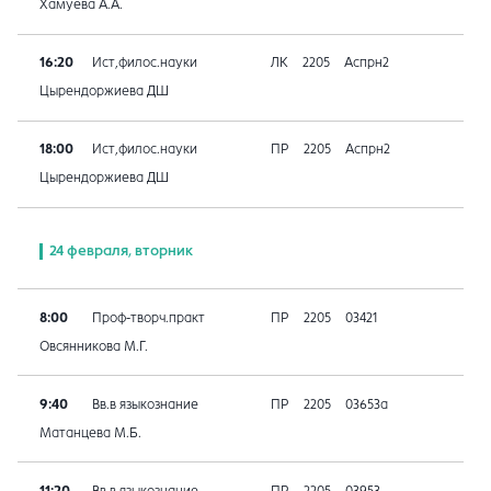
Хамуева А.А.
16:20
Ист,филос.науки
ЛК
2205
Аспрн2
Цырендоржиева ДШ
18:00
Ист,филос.науки
ПР
2205
Аспрн2
Цырендоржиева ДШ
24 февраля, вторник
8:00
Проф-творч.практ
ПР
2205
03421
Овсянникова М.Г.
9:40
Вв.в языкознание
ПР
2205
03653а
Матанцева М.Б.
11:20
Вв.в языкознание
ПР
2205
03953