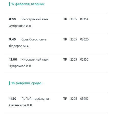
17 февраля, вторник
8:00
Иностранный язык
ПР
2205
02252
Хубракова И.В.
9:40
Срав.богословие
ПР
2205
03820
Федоров М.А.
13:00
Иностранный язык
ПР
2205
02550
Хубракова И.В.
18 февраля, среда
11:20
ПрПоРЯ-орф.пункт
ПР
2205
03952
Овсянников Д.Я.