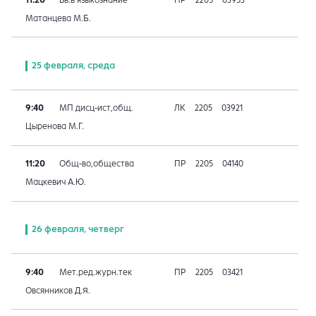
Матанцева М.Б.
25 февраля, среда
9:40
МП дисц-ист,общ.
ЛК
2205
03921
Цыренова М.Г.
11:20
Общ-во,общества
ПР
2205
04140
Мацкевич А.Ю.
26 февраля, четверг
9:40
Мет.ред.журн.тек
ПР
2205
03421
Овсянников Д.Я.