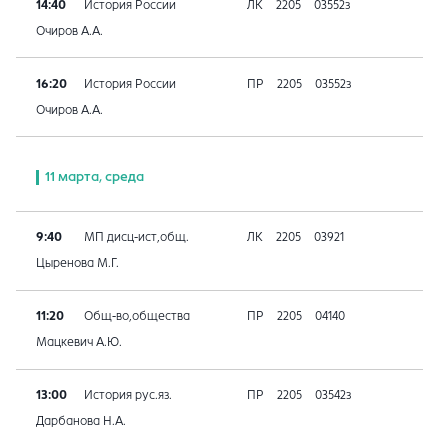
14:40
История России
ЛК
2205
03552з
Очиров А.А.
16:20
История России
ПР
2205
03552з
Очиров А.А.
11 марта, среда
9:40
МП дисц-ист,общ.
ЛК
2205
03921
Цыренова М.Г.
11:20
Общ-во,общества
ПР
2205
04140
Мацкевич А.Ю.
13:00
История рус.яз.
ПР
2205
03542з
Дарбанова Н.А.