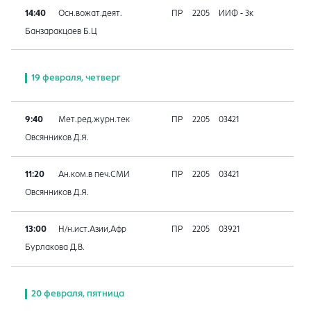
14:40
Осн.вожат.деят.
ПР
2205
ИИФ - 3к
Банзаракцаев Б.Ц
19 февраля, четверг
9:40
Мет.ред.журн.тек
ПР
2205
03421
Овсянников Д.Я.
11:20
Ан.ком.в печ.СМИ
ПР
2205
03421
Овсянников Д.Я.
13:00
Н/н.ист.Азии,Афр
ПР
2205
03921
Бурлакова Д.В.
20 февраля, пятница