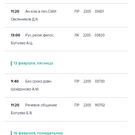
11:20
Ан.ком.в печ.СМИ
ПР
2205
03421
Овсянников Д.Я.
13:00
Рус.религ.филос.
ЛК
2205
03820
Батуева А.Ц.
13 февраля, пятница
9:40
Без срока давн.
ПР
2205
03730
Шойдонова А.М.
11:20
Речевое общение
ПР
2205
90702
Батуева Б.В.
16 февраля, понедельник