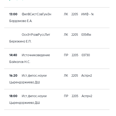
13:00
ФилВСистСовГумЗн
ЛК
2205
ИИФ - 1к
Бардамова Е.А.
ОснЭтРазвРуссЛит
ЛК
2205
03541м
Березкина Е.П.
14:40
Источниковедение
ПР
2205
03730
Байкалов Н.С.
16:20
Ист,филос.науки
ЛК
2205
Аспрн2
Цырендоржиева ДШ
18:00
Ист,филос.науки
ПР
2205
Аспрн2
Цырендоржиева ДШ