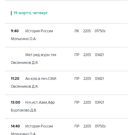
19 марта, четверг
9:40
История России
ЛК
2205
01750з
Малыгина О.А.
Мет.ред.журн.тек
ПР
2205
03421
Овсянников Д.Я.
11:20
Ан.ком.в печ.СМИ
ПР
2205
03421
Овсянников Д.Я.
13:00
Н/н.ист.Азии,Афр
ПР
2205
03921
Бурлакова Д.В.
14:40
История России
ПР
2205
01750з
Малыгина О.А.