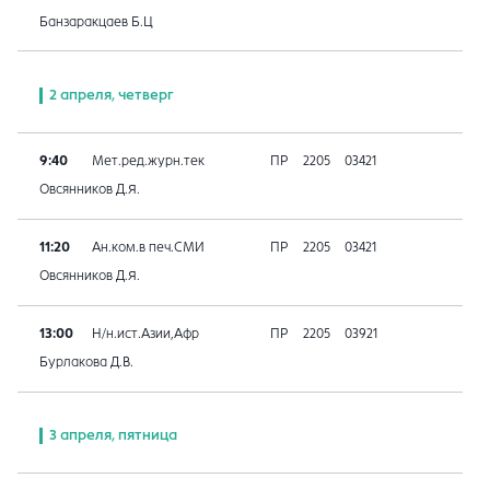
Банзаракцаев Б.Ц
2 апреля, четверг
9:40
Мет.ред.журн.тек
ПР
2205
03421
Овсянников Д.Я.
11:20
Ан.ком.в печ.СМИ
ПР
2205
03421
Овсянников Д.Я.
13:00
Н/н.ист.Азии,Афр
ПР
2205
03921
Бурлакова Д.В.
3 апреля, пятница