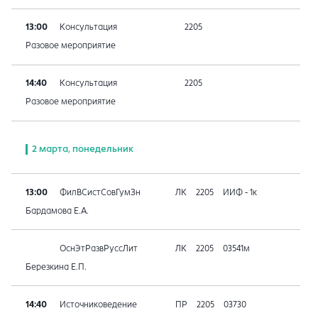
13:00
Консультация
2205
Разовое мероприятие
14:40
Консультация
2205
Разовое мероприятие
2 марта, понедельник
13:00
ФилВСистСовГумЗн
ЛК
2205
ИИФ - 1к
Бардамова Е.А.
ОснЭтРазвРуссЛит
ЛК
2205
03541м
Березкина Е.П.
14:40
Источниковедение
ПР
2205
03730