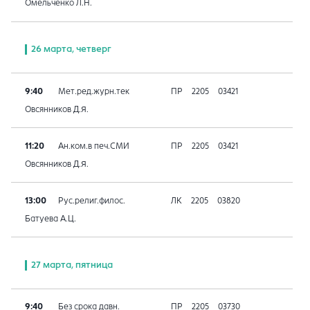
Омельченко Л.Н.
26 марта, четверг
9:40
Мет.ред.журн.тек
ПР
2205
03421
Овсянников Д.Я.
11:20
Ан.ком.в печ.СМИ
ПР
2205
03421
Овсянников Д.Я.
13:00
Рус.религ.филос.
ЛК
2205
03820
Батуева А.Ц.
27 марта, пятница
9:40
Без срока давн.
ПР
2205
03730