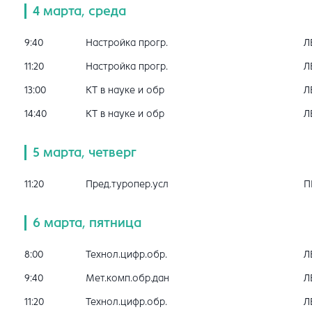
4 марта, среда
9:40
Настройка прогр.
Л
11:20
Настройка прогр.
Л
13:00
КТ в науке и обр
Л
14:40
КТ в науке и обр
Л
5 марта, четверг
11:20
Пред.туропер.усл
П
6 марта, пятница
8:00
Технол.цифр.обр.
Л
9:40
Мет.комп.обр.дан
Л
11:20
Технол.цифр.обр.
Л