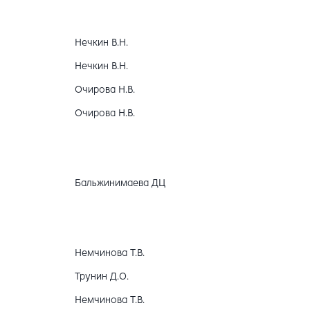
Нечкин В.Н.
Нечкин В.Н.
Очирова Н.В.
Очирова Н.В.
Бальжинимаева ДЦ
Немчинова Т.В.
Трунин Д.О.
Немчинова Т.В.