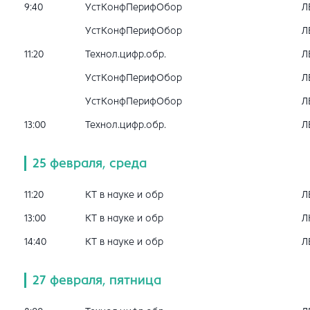
9:40
УстКонфПерифОбор
Л
УстКонфПерифОбор
Л
11:20
Технол.цифр.обр.
Л
УстКонфПерифОбор
Л
УстКонфПерифОбор
Л
13:00
Технол.цифр.обр.
Л
25 февраля, среда
11:20
КТ в науке и обр
Л
13:00
КТ в науке и обр
Л
14:40
КТ в науке и обр
Л
27 февраля, пятница