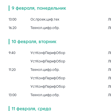
9 февраля, понедельник
13:00
Ос.проек.циф.тех
Л
16:20
Технол.цифр.обр.
Л
10 февраля, вторник
9:40
УстКонфПерифОбор
Л
УстКонфПерифОбор
Л
11:20
Технол.цифр.обр.
Л
УстКонфПерифОбор
Л
УстКонфПерифОбор
Л
13:00
Технол.цифр.обр.
Л
11 февраля, среда