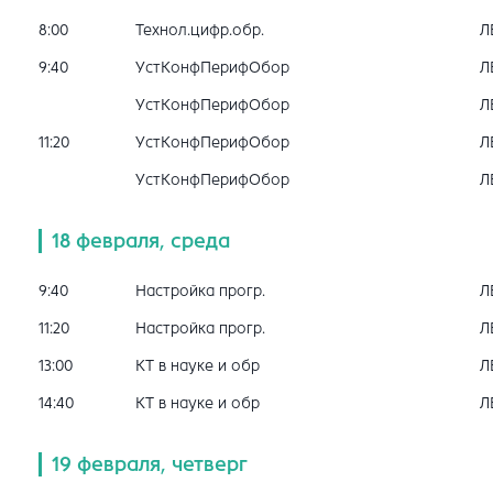
8:00
Технол.цифр.обр.
Л
9:40
УстКонфПерифОбор
Л
УстКонфПерифОбор
Л
11:20
УстКонфПерифОбор
Л
УстКонфПерифОбор
Л
18 февраля, среда
9:40
Настройка прогр.
Л
11:20
Настройка прогр.
Л
13:00
КТ в науке и обр
Л
14:40
КТ в науке и обр
Л
19 февраля, четверг