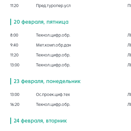
11:20
Пред.туропер.усл
П
20 февраля, пятница
8:00
Технол.цифр.обр.
Л
9:40
Мет.комп.обр.дан
Л
11:20
Технол.цифр.обр.
Л
13:00
Технол.цифр.обр.
Л
23 февраля, понедельник
13:00
Ос.проек.циф.тех
Л
16:20
Технол.цифр.обр.
Л
24 февраля, вторник