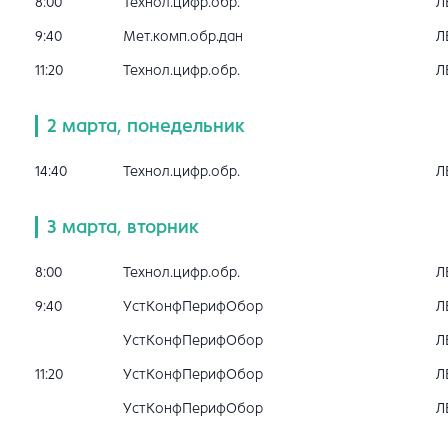
8:00
Технол.цифр.обр.
Л
9:40
Мет.комп.обр.дан
Л
11:20
Технол.цифр.обр.
Л
2 марта, понедельник
14:40
Технол.цифр.обр.
Л
3 марта, вторник
8:00
Технол.цифр.обр.
Л
9:40
УстКонфПерифОбор
Л
УстКонфПерифОбор
Л
11:20
УстКонфПерифОбор
Л
УстКонфПерифОбор
Л