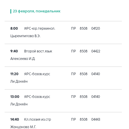
23 февраля, понедельник
8:00
ЯРС-юр.терминол.
ПР
8508
04120
Цыремпилова В.Э.
9:40
Второй вост.язык
ПР
8508
04422
Алексеева И.Д.
11:20
ЯРС-базов.курс
ПР
8508
04140
Ли Донхён
13:00
ЯРС-базов.курс
ПР
8508
04140
Ли Донхён
14:40
Кл.поэзия из.стр
ПР
8508
04443
Жанцанова М.Г.