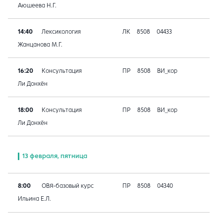
Аюшеева Н.Г.
14:40
Лексикология
ЛК
8508
04433
Жанцанова М.Г.
16:20
Консультация
ПР
8508
ВИ_кор
Ли Донхён
18:00
Консультация
ПР
8508
ВИ_кор
Ли Донхён
13 февраля, пятница
8:00
ОВЯ-базовый курс
ПР
8508
04340
Ильина Е.Л.