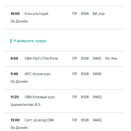
18:00
Консультация
ПР
8508
ВИ_кор
Ли Донхён
11 февраля, среда
8:00
ОВЯ-ПрУстПисРечи
ПР
8508
04431
Лю Янь
9:40
ЯРС-базов.курс
ПР
8508
04140
Ли Донхён
11:20
ОВЯ-базовый курс
ПР
8508
04452
Цыремпилова В.Э.
13:00
Сист.ур.влад.ОВЯ
ПР
8508
04432
Ли Донхён