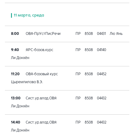
11 марта, среда
8:00
ОВЯ-ПрУстПисРечи
ПР
8508
04431
Лю Янь
9:40
ЯРС-базов.курс
ПР
8508
04140
Ли Донхён
11:20
ОВЯ-базовый курс
ПР
8508
04452
Цыремпилова В.Э.
13:00
Сист.ур.влад.ОВЯ
ПР
8508
04432
Ли Донхён
14:40
Сист.ур.влад.ОВЯ
ПР
8508
04432
Ли Донхён