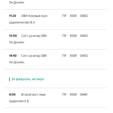
Ли Донхён
11:20
ОВЯ-базовый курс
ПР
8508
04452
Цыремпилова В.Э.
13:00
Сист.ур.влад.ОВЯ
ПР
8508
04432
Ли Донхён
14:40
Сист.ур.влад.ОВЯ
ПР
8508
04432
Ли Донхён
26 февраля, четверг
8:00
Второй вост.язык
ПР
8508
04441
Цыденова Е.Б.