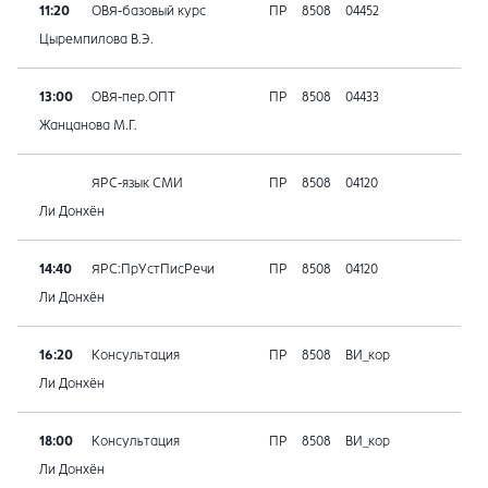
11:20
ОВЯ-базовый курс
ПР
8508
04452
Цыремпилова В.Э.
13:00
ОВЯ-пер.ОПТ
ПР
8508
04433
Жанцанова М.Г.
ЯРС-язык СМИ
ПР
8508
04120
Ли Донхён
14:40
ЯРС:ПрУстПисРечи
ПР
8508
04120
Ли Донхён
16:20
Консультация
ПР
8508
ВИ_кор
Ли Донхён
18:00
Консультация
ПР
8508
ВИ_кор
Ли Донхён