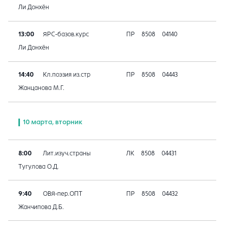
Ли Донхён
13:00
ЯРС-базов.курс
ПР
8508
04140
Ли Донхён
14:40
Кл.поэзия из.стр
ПР
8508
04443
Жанцанова М.Г.
10 марта, вторник
8:00
Лит.изуч.страны
ЛК
8508
04431
Тугулова О.Д.
9:40
ОВЯ-пер.ОПТ
ПР
8508
04432
Жанчипова Д.Б.