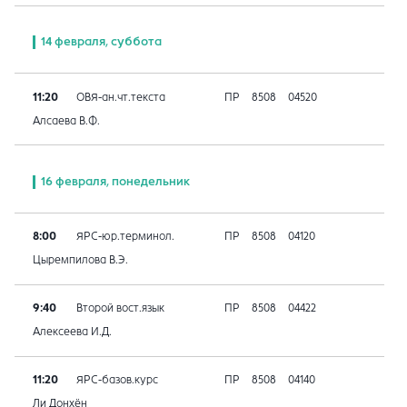
14 февраля, суббота
11:20
ОВЯ-ан.чт.текста
ПР
8508
04520
Алсаева В.Ф.
16 февраля, понедельник
8:00
ЯРС-юр.терминол.
ПР
8508
04120
Цыремпилова В.Э.
9:40
Второй вост.язык
ПР
8508
04422
Алексеева И.Д.
11:20
ЯРС-базов.курс
ПР
8508
04140
Ли Донхён