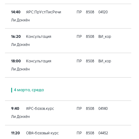
14:40
ЯРС:ПрУстПисРечи
ПР
8508
04120
Ли Донхён
16:20
Консультация
ПР
8508
ВИ_кор
Ли Донхён
18:00
Консультация
ПР
8508
ВИ_кор
Ли Донхён
4 марта, среда
9:40
ЯРС-базов.курс
ПР
8508
04140
Ли Донхён
11:20
ОВЯ-базовый курс
ПР
8508
04452