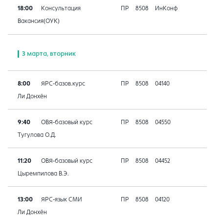
18:00
Консультация
ПР
8508
ИнКонф
Вакансия(ОУК)
3 марта, вторник
8:00
ЯРС-базов.курс
ПР
8508
04140
Ли Донхён
9:40
ОВЯ-базовый курс
ПР
8508
04550
Тугулова О.Д.
11:20
ОВЯ-базовый курс
ПР
8508
04452
Цыремпилова В.Э.
13:00
ЯРС-язык СМИ
ПР
8508
04120
Ли Донхён