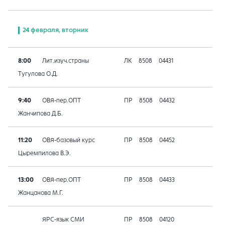
24 февраля, вторник
8:00
Лит.изуч.страны
ЛК
8508
04431
Тугулова О.Д.
9:40
ОВЯ-пер.ОПТ
ПР
8508
04432
Жанчипова Д.Б.
11:20
ОВЯ-базовый курс
ПР
8508
04452
Цыремпилова В.Э.
13:00
ОВЯ-пер.ОПТ
ПР
8508
04433
Жанцанова М.Г.
ЯРС-язык СМИ
ПР
8508
04120