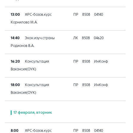
13:00
ЯРС-базов.курс
ПР
8508
04140
Корнилова М.А.
14:40
Экон.изуч.страны
ЛК
8508
04620
Родионов В.А.
16:20
Консультация
ПР
8508
ИнКонф
Вакансия(ОУК)
18:00
Консультация
ПР
8508
ИнКонф
Вакансия(ОУК)
17 февраля, вторник
8:00
ЯРС-базов.курс
ПР
8508
04140