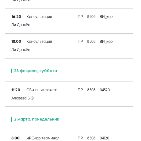
Ли Донхён
16:20
Консультация
ПР
8508
ВИ_кор
Ли Донхён
18:00
Консультация
ПР
8508
ВИ_кор
Ли Донхён
28 февраля, суббота
11:20
ОВЯ-ан.чт.текста
ПР
8508
04520
Алсаева В.Ф.
2 марта, понедельник
8:00
ЯРС-юр.терминол.
ПР
8508
04120