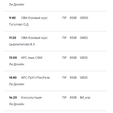
Ли Донхён
9:40
ОВЯ-базовый курс
ПР
8508
04550
Тугулова О.Д.
11:20
ОВЯ-базовый курс
ПР
8508
04452
Цыремпилова В.Э.
13:00
ЯРС-язык СМИ
ПР
8508
04120
Ли Донхён
14:40
ЯРС:ПрУстПисРечи
ПР
8508
04120
Ли Донхён
16:20
Консультация
ПР
8508
ВИ_кор
Ли Донхён