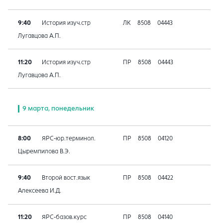
9:40
История изуч.стр
ЛК
8508
04443
Лугавцова А.П.
11:20
История изуч.стр
ПР
8508
04443
Лугавцова А.П.
9 марта, понедельник
8:00
ЯРС-юр.терминол.
ПР
8508
04120
Цыремпилова В.Э.
9:40
Второй вост.язык
ПР
8508
04422
Алексеева И.Д.
11:20
ЯРС-базов.курс
ПР
8508
04140