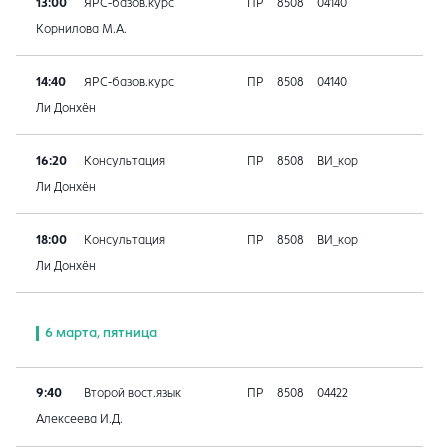
13:00
ЯРС-базов.курс
ПР
8508
04140
Корнилова М.А.
14:40
ЯРС-базов.курс
ПР
8508
04140
Ли Донхён
16:20
Консультация
ПР
8508
ВИ_кор
Ли Донхён
18:00
Консультация
ПР
8508
ВИ_кор
Ли Донхён
6 марта, пятница
9:40
Второй вост.язык
ПР
8508
04422
Алексеева И.Д.