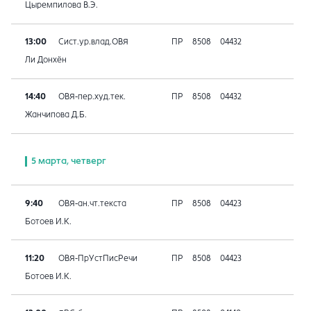
Цыремпилова В.Э.
13:00
Сист.ур.влад.ОВЯ
ПР
8508
04432
Ли Донхён
14:40
ОВЯ-пер.худ.тек.
ПР
8508
04432
Жанчипова Д.Б.
5 марта, четверг
9:40
ОВЯ-ан.чт.текста
ПР
8508
04423
Ботоев И.К.
11:20
ОВЯ-ПрУстПисРечи
ПР
8508
04423
Ботоев И.К.