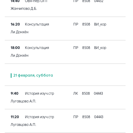
14:40
ОВЯ-пер.ОПТ
ПР
8508
04432
Жанчипова Д.Б.
16:20
Консультация
ПР
8508
ВИ_кор
Ли Донхён
18:00
Консультация
ПР
8508
ВИ_кор
Ли Донхён
21 февраля, суббота
9:40
История изуч.стр
ЛК
8508
04443
Лугавцова А.П.
11:20
История изуч.стр
ПР
8508
04443
Лугавцова А.П.