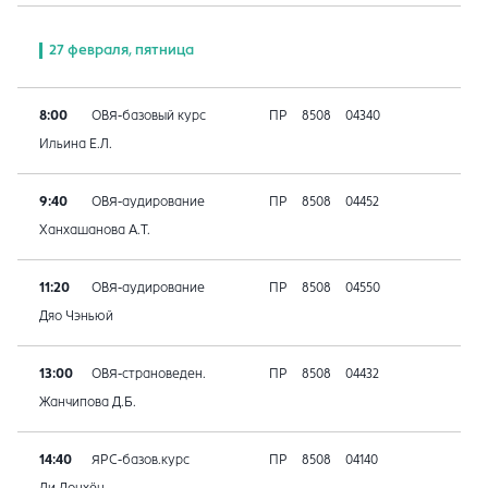
27 февраля, пятница
8:00
ОВЯ-базовый курс
ПР
8508
04340
Ильина Е.Л.
9:40
ОВЯ-аудирование
ПР
8508
04452
Ханхашанова А.Т.
11:20
ОВЯ-аудирование
ПР
8508
04550
Дяо Чэньюй
13:00
ОВЯ-страноведен.
ПР
8508
04432
Жанчипова Д.Б.
14:40
ЯРС-базов.курс
ПР
8508
04140