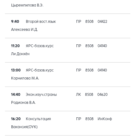
Цыремпилова В.Э.
9:40
Второй вост.язык
ПР
8508
04422
Алексеева И.Д.
11:20
ЯРС-базов.курс
ПР
8508
04140
Ли Донхён
13:00
ЯРС-базов.курс
ПР
8508
04140
Корнилова М.А.
14:40
Экон.изуч.страны
ЛК
8508
04620
Родионов В.А.
16:20
Консультация
ПР
8508
ИнКонф
Вакансия(ОУК)