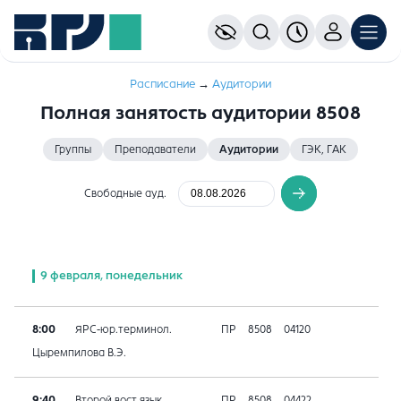
Расписание
→
Аудитории
Полная занятость аудитории 8508
Группы
Преподаватели
Аудитории
ГЭК, ГАК
Свободные ауд.
9 февраля, понедельник
8:00
ЯРС-юр.терминол.
ПР
8508
04120
Цыремпилова В.Э.
9:40
Второй вост.язык
ПР
8508
04422