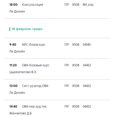
18:00
Консультация
ПР
8508
ВИ_кор
Ли Донхён
18 февраля, среда
9:40
ЯРС-базов.курс
ПР
8508
04140
Ли Донхён
11:20
ОВЯ-базовый курс
ПР
8508
04452
Цыремпилова В.Э.
13:00
Сист.ур.влад.ОВЯ
ПР
8508
04432
Ли Донхён
14:40
ОВЯ-пер.худ.тек.
ПР
8508
04432
Жанчипова Д.Б.