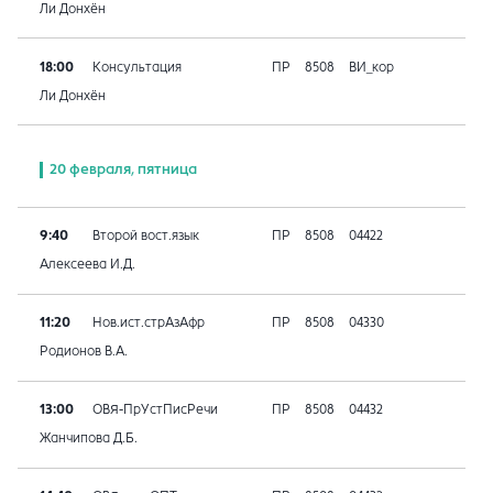
Ли Донхён
18:00
Консультация
ПР
8508
ВИ_кор
Ли Донхён
20 февраля, пятница
9:40
Второй вост.язык
ПР
8508
04422
Алексеева И.Д.
11:20
Нов.ист.стрАзАфр
ПР
8508
04330
Родионов В.А.
13:00
ОВЯ-ПрУстПисРечи
ПР
8508
04432
Жанчипова Д.Б.