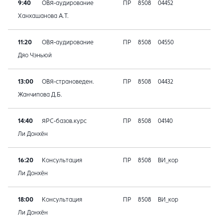
9:40
ОВЯ-аудирование
ПР
8508
04452
Ханхашанова А.Т.
11:20
ОВЯ-аудирование
ПР
8508
04550
Дяо Чэньюй
13:00
ОВЯ-страноведен.
ПР
8508
04432
Жанчипова Д.Б.
14:40
ЯРС-базов.курс
ПР
8508
04140
Ли Донхён
16:20
Консультация
ПР
8508
ВИ_кор
Ли Донхён
18:00
Консультация
ПР
8508
ВИ_кор
Ли Донхён