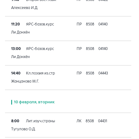
Алексеева И.Д.
11:20
ЯРС-базов.курс
ПР
8508
04140
Ли Донхён
13:00
ЯРС-базов.курс
ПР
8508
04140
Ли Донхён
14:40
Кл.поэзия из.стр
ПР
8508
04443
Жанцанова М.Г.
10 февраля, вторник
8:00
Лит.изуч.страны
ЛК
8508
04431
Тугулова О.Д.