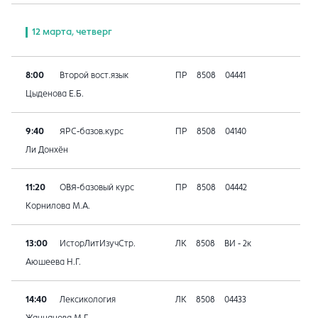
12 марта, четверг
8:00
Второй вост.язык
ПР
8508
04441
Цыденова Е.Б.
9:40
ЯРС-базов.курс
ПР
8508
04140
Ли Донхён
11:20
ОВЯ-базовый курс
ПР
8508
04442
Корнилова М.А.
13:00
ИсторЛитИзучСтр.
ЛК
8508
ВИ - 2к
Аюшеева Н.Г.
14:40
Лексикология
ЛК
8508
04433
Жанцанова М.Г.