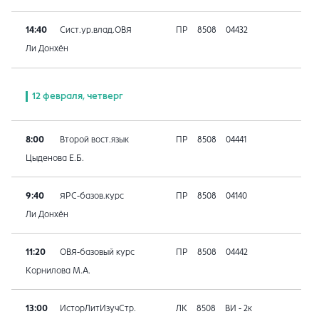
14:40
Сист.ур.влад.ОВЯ
ПР
8508
04432
Ли Донхён
12 февраля, четверг
8:00
Второй вост.язык
ПР
8508
04441
Цыденова Е.Б.
9:40
ЯРС-базов.курс
ПР
8508
04140
Ли Донхён
11:20
ОВЯ-базовый курс
ПР
8508
04442
Корнилова М.А.
13:00
ИсторЛитИзучСтр.
ЛК
8508
ВИ - 2к