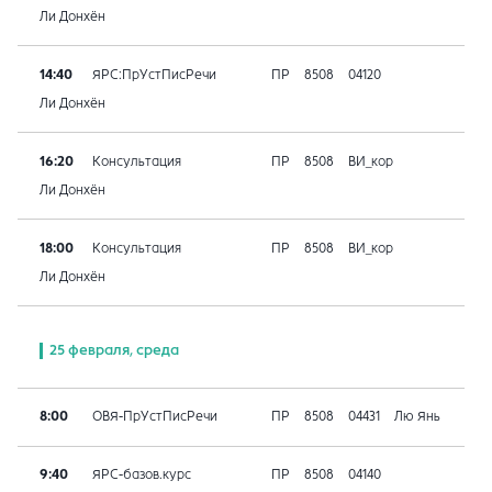
Ли Донхён
14:40
ЯРС:ПрУстПисРечи
ПР
8508
04120
Ли Донхён
16:20
Консультация
ПР
8508
ВИ_кор
Ли Донхён
18:00
Консультация
ПР
8508
ВИ_кор
Ли Донхён
25 февраля, среда
8:00
ОВЯ-ПрУстПисРечи
ПР
8508
04431
Лю Янь
9:40
ЯРС-базов.курс
ПР
8508
04140