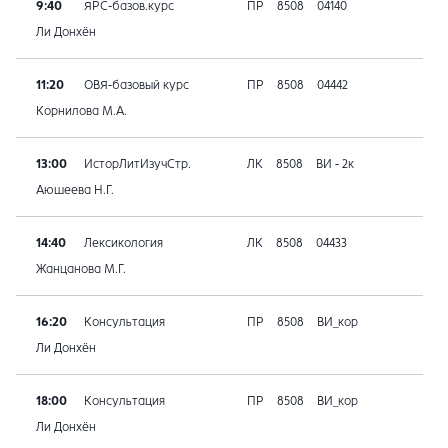
9:40
ЯРС-базов.курс
ПР
8508
04140
Ли Донхён
11:20
ОВЯ-базовый курс
ПР
8508
04442
Корнилова М.А.
13:00
ИсторЛитИзучСтр.
ЛК
8508
ВИ - 2к
Аюшеева Н.Г.
14:40
Лексикология
ЛК
8508
04433
Жанцанова М.Г.
16:20
Консультация
ПР
8508
ВИ_кор
Ли Донхён
18:00
Консультация
ПР
8508
ВИ_кор
Ли Донхён