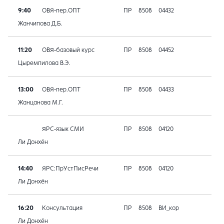
9:40
ОВЯ-пер.ОПТ
ПР
8508
04432
Жанчипова Д.Б.
11:20
ОВЯ-базовый курс
ПР
8508
04452
Цыремпилова В.Э.
13:00
ОВЯ-пер.ОПТ
ПР
8508
04433
Жанцанова М.Г.
ЯРС-язык СМИ
ПР
8508
04120
Ли Донхён
14:40
ЯРС:ПрУстПисРечи
ПР
8508
04120
Ли Донхён
16:20
Консультация
ПР
8508
ВИ_кор
Ли Донхён