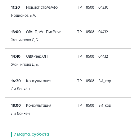
11:20
Нов.ист.стрАзАфр
ПР
8508
04330
Родионов В.А.
13:00
ОВЯ-ПрУстПисРечи
ПР
8508
04432
Жанчипова Д.Б.
14:40
ОВЯ-пер.ОПТ
ПР
8508
04432
Жанчипова Д.Б.
16:20
Консультация
ПР
8508
ВИ_кор
Ли Донхён
18:00
Консультация
ПР
8508
ВИ_кор
Ли Донхён
7 марта, суббота