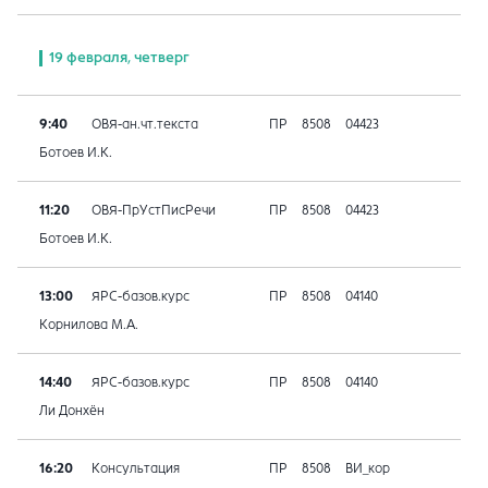
19 февраля, четверг
9:40
ОВЯ-ан.чт.текста
ПР
8508
04423
Ботоев И.К.
11:20
ОВЯ-ПрУстПисРечи
ПР
8508
04423
Ботоев И.К.
13:00
ЯРС-базов.курс
ПР
8508
04140
Корнилова М.А.
14:40
ЯРС-базов.курс
ПР
8508
04140
Ли Донхён
16:20
Консультация
ПР
8508
ВИ_кор