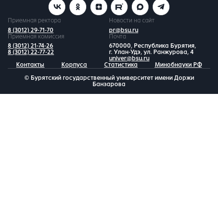
Приемная ректора
Новости на сайт
8 (3012) 29-71-70
pr@bsu.ru
Приемная комиссия
Почта
8 (3012) 21-74-26
670000, Республика Бурятия,
8 (3012) 22-77-22
г. Улан-Удэ, ул. Ранжурова, 4
univer@bsu.ru
Контакты
Корпуса
Статистика
Минобнауки РФ
© Бурятский государственный университет имени Доржи
Банзарова