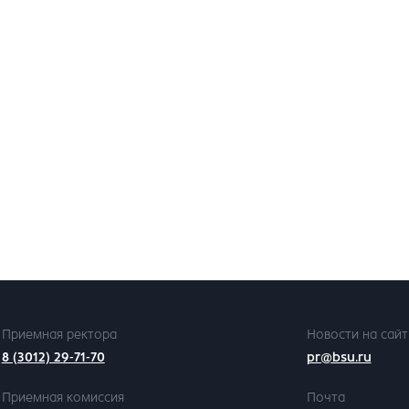
Приемная ректора
Новости на сайт
8 (3012) 29-71-70
pr@bsu.ru
Приемная комиссия
Почта