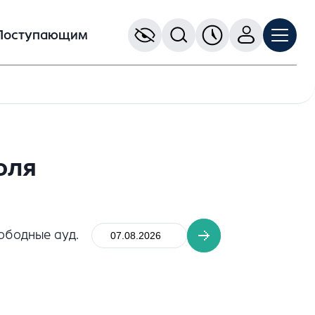
Поступающим
юля
ободные ауд.