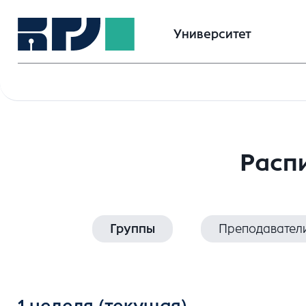
Университет
Расп
Группы
Преподавател
1 неделя
(текущая)