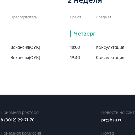
Преподаватель
Время
Предмет
Четверг
Вакансия(ОУК)
18:00
Консультация
Вакансия(ОУК)
19:40
Консультация
Приемная ректора
Новости на сайт
8 (3012) 29-71-70
pr@bsu.ru
Приемная комиссия
Почта