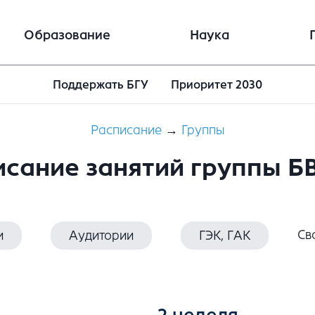
Образование
Наука
Поддержать БГУ
Приоритет 2030
Расписание
→
Группы
исание занятий группы Б
Св
и
Аудитории
ГЭК, ГАК
2 неделя