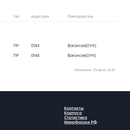
Тип
Аудитория
Преподаватель
ПР
0144
Вакансия(ОУК)
ПР
0144
Вакансия(ОУК)
Обновлено
: 29 июня, 22:01
Контакты
Корпуса
Статистика
Минобнауки РФ