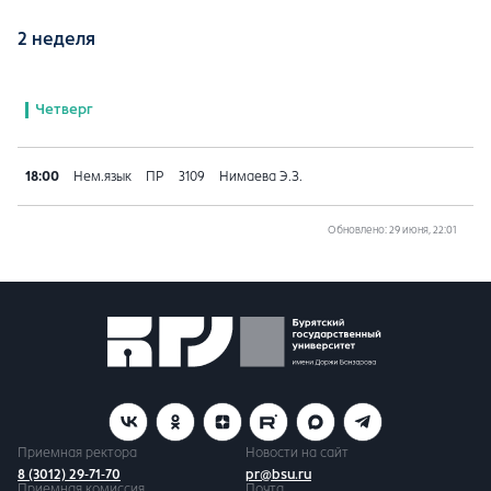
2 неделя
Четверг
18:00
Нем.язык
ПР
3109
Нимаева Э.З.
Обновлено
: 29 июня, 22:01
Приемная ректора
Новости на сайт
8 (3012) 29-71-70
pr@bsu.ru
Приемная комиссия
Почта